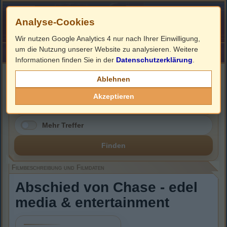
Analyse-Cookies
Wir nutzen Google Analytics 4 nur nach Ihrer Einwilligung,
um die Nutzung unserer Website zu analysieren. Weitere
HOME
Impressum
Links
Informationen finden Sie in der
Datenschutzerklärung
.
Filmbeschreibung, Cover & DVD Infos
Ablehnen
Akzeptieren
Mehr Treffer
Finden
Filmbeschreibung und Filmdaten
Abschied von Chase - edel
media & entertainment