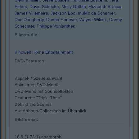
Sienna Miller
,
Steve Buscemi
,
Michael Buscemi
,
Tara
Elders
,
David Schecter
,
Molly Griffith
,
Elizabeth Bracco
,
James Villemaire
,
Jackson Loo
,
muMs da Schemer
,
Doc Dougherty
,
Donna Hanover
,
Wayne Wilcox
,
Danny
Schechter
,
Philippe Vonlanthen
Filmstudio:
Kinowelt Home Entertainment
DVD-Features:
Kapitel- / Szenenanwahl
Animiertes DVD-Menü
DVD-Menü mit Soundeffekten
Featurette "Triple Theo"
Behind the Scenes
Alle Arthaus-Collections im Überblick
Bildformat:
16:9 (1.78:1) anamorph