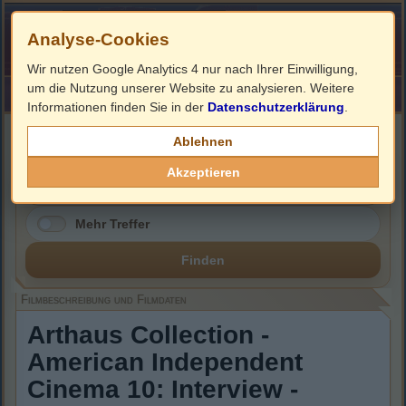
Analyse-Cookies
Wir nutzen Google Analytics 4 nur nach Ihrer Einwilligung,
um die Nutzung unserer Website zu analysieren. Weitere
HOME
Impressum
Links
Informationen finden Sie in der
Datenschutzerklärung
.
Filmbeschreibung, Cover & DVD Infos
Ablehnen
Akzeptieren
Mehr Treffer
Finden
Filmbeschreibung und Filmdaten
Arthaus Collection -
American Independent
Cinema 10: Interview -