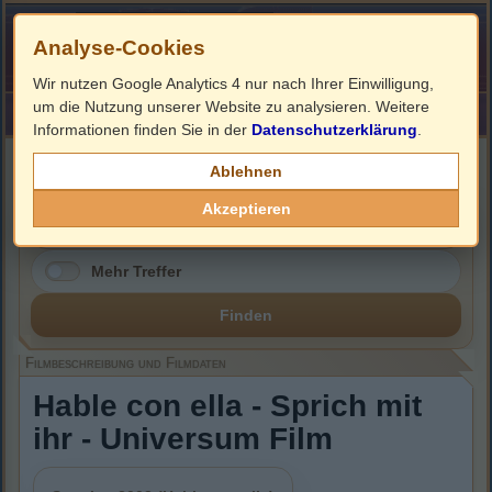
Analyse-Cookies
Wir nutzen Google Analytics 4 nur nach Ihrer Einwilligung,
um die Nutzung unserer Website zu analysieren. Weitere
HOME
Impressum
Links
Informationen finden Sie in der
Datenschutzerklärung
.
Filmbeschreibung, Cover & DVD Infos
Ablehnen
Akzeptieren
Mehr Treffer
Finden
Filmbeschreibung und Filmdaten
Hable con ella - Sprich mit
ihr - Universum Film