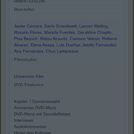
0886973330296
Darsteller:
Javier Cámara
,
Darío Grandinetti
,
Leonor Watling
,
Rosario Flores
,
Mariola Fuentes
,
Geraldine Chaplin
,
Pina Bausch
,
Malou Airaudo
,
Caetano Veloso
,
Roberto
Álvarez
,
Elena Anaya
,
Lola Dueñas
,
Adolfo Fernández
,
Ana Fernández
,
Chus Lampreave
Filmstudio:
Universum Film
DVD-Features:
Kapitel- / Szenenanwahl
Animiertes DVD-Menü
DVD-Menü mit Soundeffekten
Interviews
Audiokommentar
Hinter den Kulissen