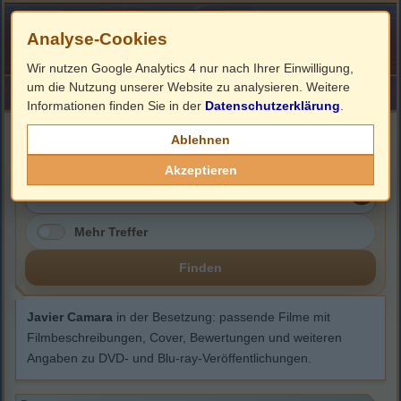
Analyse-Cookies
Wir nutzen Google Analytics 4 nur nach Ihrer Einwilligung,
um die Nutzung unserer Website zu analysieren. Weitere
HOME
Impressum
Links
Informationen finden Sie in der
Datenschutzerklärung
.
Javier Camara
Ablehnen
Akzeptieren
Mehr Treffer
Finden
Javier Camara
in der Besetzung: passende Filme mit
Filmbeschreibungen, Cover, Bewertungen und weiteren
Angaben zu DVD- und Blu-ray-Veröffentlichungen.