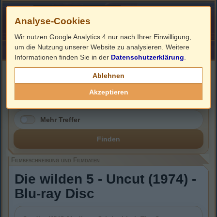
Analyse-Cookies
Wir nutzen Google Analytics 4 nur nach Ihrer Einwilligung,
um die Nutzung unserer Website zu analysieren. Weitere
HOME
Impressum
Links
Informationen finden Sie in der
Datenschutzerklärung
.
Filmbeschreibung, Cover & Blu-ray Infos
Ablehnen
Akzeptieren
Mehr Treffer
Finden
Filmbeschreibung und Filmdaten
Die wilden 5 - Uncut (1974) -
Blu-ray Disc