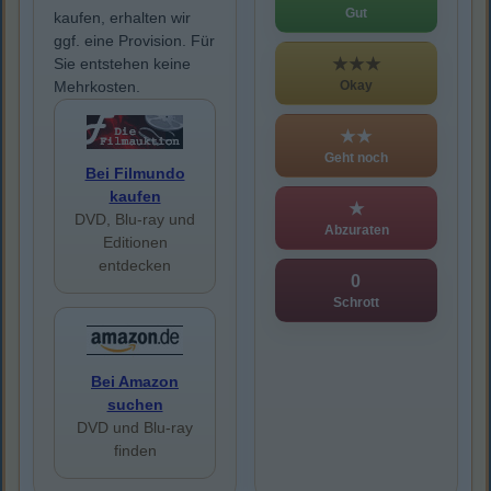
Gut
kaufen, erhalten wir
ggf. eine Provision. Für
★★★
Sie entstehen keine
Okay
Mehrkosten.
★★
Geht noch
Bei Filmundo
kaufen
★
DVD, Blu-ray und
Abzuraten
Editionen
entdecken
0
Schrott
Bei Amazon
suchen
DVD und Blu-ray
finden