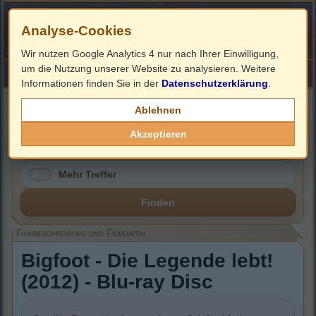
Analyse-Cookies
Wir nutzen Google Analytics 4 nur nach Ihrer Einwilligung,
um die Nutzung unserer Website zu analysieren. Weitere
HOME
Impressum
Links
Informationen finden Sie in der
Datenschutzerklärung
.
Filmbeschreibung, Cover & Blu-ray Infos
Ablehnen
Akzeptieren
Mehr Treffer
Finden
Filmbeschreibung und Filmdaten
Bigfoot - Die Legende lebt!
(2012) - Blu-ray Disc