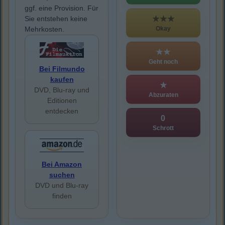
ggf. eine Provision. Für
★★★
Sie entstehen keine
Okay
Mehrkosten.
★★
Geht noch
Bei Filmundo
kaufen
★
DVD, Blu-ray und
Abzuraten
Editionen
entdecken
0
Schrott
Bei Amazon
suchen
DVD und Blu-ray
finden