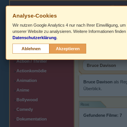
Analyse-Cookies
Wir nutzen Google Analytics 4 nur nach Ihrer Einwilligung, um
HOME
unserer Website zu analysieren. Weitere Informationen finden 
Datenschutzerklärung
.
Abenteuer
Bruce Dav
>
Ablehnen
Akzeptieren
Action
>
Action / Thriller
>
Actionkomödie
>
Animation
>
Bruce Davison
als Reg
Überblick.
Anime
>
Bollywood
>
Regie
Comedy
>
Gefundene Filme: 7
Dokumentation
>