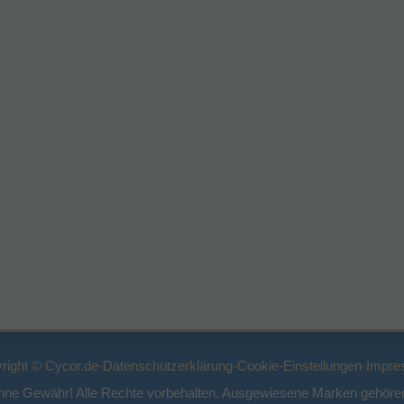
right © Cycor.de
-
Datenschutzerklärung
-
Cookie-Einstellungen
-
Impre
ohne Gewähr! Alle Rechte vorbehalten. Ausgewiesene Marken gehören