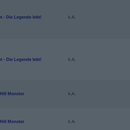
t - Die Legende lebt!
k.A.
t - Die Legende lebt!
k.A.
Hill Monster
k.A.
Hill Monster
k.A.