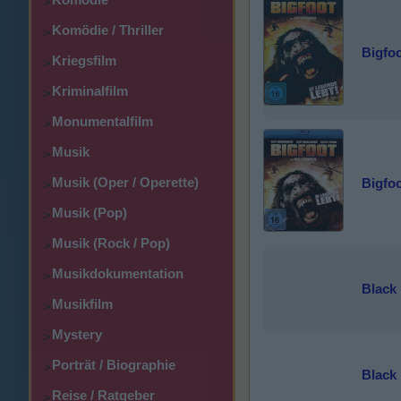
>
Komödie / Thriller
>
Bigfoo
Kriegsfilm
>
Kriminalfilm
>
Monumentalfilm
>
Musik
>
Musik (Oper / Operette)
Bigfoo
>
Musik (Pop)
>
Musik (Rock / Pop)
>
Musikdokumentation
>
Black 
Musikfilm
>
Mystery
>
Porträt / Biographie
>
Black 
Reise / Ratgeber
>