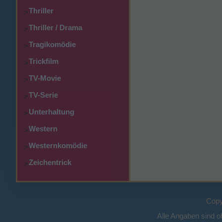
Thriller
>
Thriller / Drama
>
Tragikomödie
>
Trickfilm
>
TV-Movie
>
TV-Serie
>
Unterhaltung
>
Western
>
Westernkomödie
>
Zeichentrick
>
Copy
Alle Angaben sind 