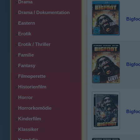
Drama
>
Drama / Dokumentation
>
Bigfoo
Eastern
>
Erotik
>
Erotik / Thriller
>
Familie
>
Bigfoo
Fantasy
>
Filmoperette
>
Historienfilm
>
Horror
>
Horrorkomödie
>
Bigfo
Kinderfilm
>
Klassiker
>
Komödie