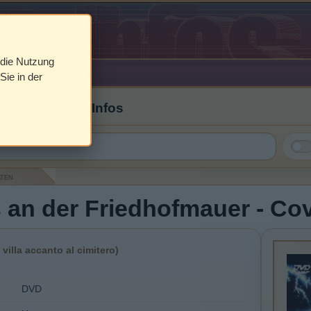
 die Nutzung
Sie in der
 Cover & DVD Infos
aten
an der Friedhofmauer - Cove
 villa accanto al cimitero)
DVD