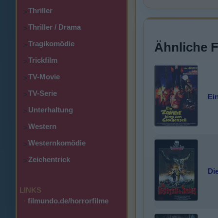
Thriller
>
Thriller / Drama
>
Tragikomödie
Ähnliche 
>
Trickfilm
>
TV-Movie
>
TV-Serie
>
Ei
Unterhaltung
>
Western
>
Westernkomödie
>
Zeichentrick
>
Di
LINKS
·
filmundo.de/horrorfilme