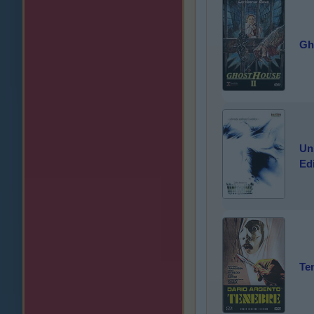
Gh
Un
Ed
Te