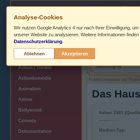
Analyse-Cookies
Wir nutzen Google Analytics 4 nur nach Ihrer Einwilligung, um
HOME
unserer Website zu analysieren. Weitere Informationen finden 
Datenschutzerklärung
.
Abenteuer
>
Filmbeschreibung,
Ablehnen
Akzeptieren
Action
>
Action / Thriller
>
Actionkomödie
>
Filmbeschreibung und Filmd
Animation
>
Das Haus 
Anime
>
Bollywood
>
Italien 1981 (Quella
Comedy
>
Medien-Typ:
Dokumentation
>