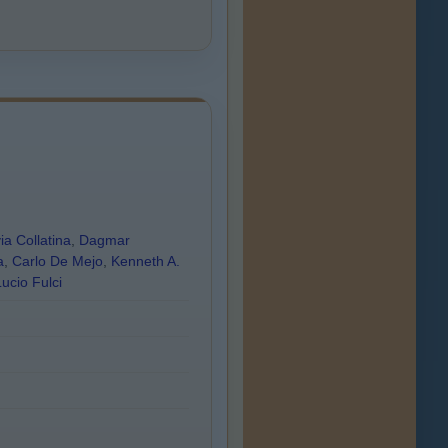
via Collatina
,
Dagmar
a
,
Carlo De Mejo
,
Kenneth A.
Lucio Fulci