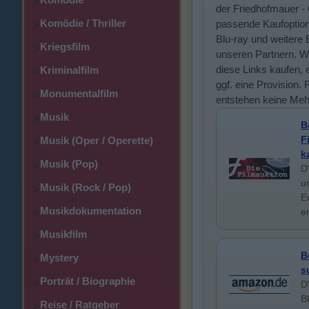
>
der Friedhofmauer -
Komödie / Thriller
passende Kaufoptio
>
Blu-ray und weitere 
Kriegsfilm
>
unseren Partnern. W
diese Links kaufen, e
Kriminalfilm
>
ggf. eine Provision. 
Monumentalfilm
>
entstehen keine Meh
Musik
>
B
F
Musik (Oper / Operette)
>
k
Musik (Pop)
>
D
u
Musik (Rock / Pop)
>
E
Musikdokumentation
e
>
Musikfilm
>
B
Mystery
>
s
Porträt / Biographie
>
D
B
Reise / Ratgeber
>