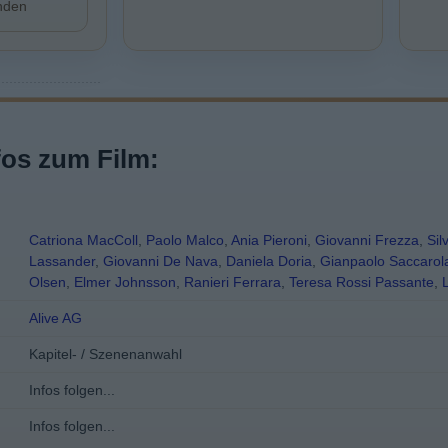
inden
fos zum Film:
Catriona MacColl
,
Paolo Malco
,
Ania Pieroni
,
Giovanni Frezza
,
Sil
Lassander
,
Giovanni De Nava
,
Daniela Doria
,
Gianpaolo Saccarol
Olsen
,
Elmer Johnsson
,
Ranieri Ferrara
,
Teresa Rossi Passante
,
Alive AG
Kapitel- / Szenenanwahl
Infos folgen...
Infos folgen...