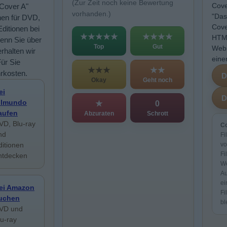
(Zur Zeit noch keine Bewertung
Cove
 Cover A"
vorhanden.)
"Das
nen für DVD,
Cove
Editionen bei
★★★★★
★★★★
HTML
enn Sie über
Top
Gut
Webs
rhalten wir
eine
Für Sie
★★★
★★
rkosten.
Okay
Geht noch
ei
ilmundo
★
0
aufen
Abzuraten
Schrott
VD, Blu-ray
Co
nd
Fi
ditionen
vo
Fi
ntdecken
We
Au
ei
ei Amazon
Fi
uchen
bl
VD und
lu-ray