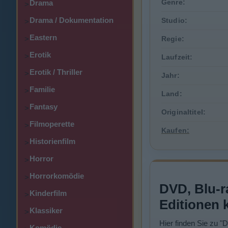
Genre:
Drama
>
Drama / Dokumentation
Studio:
>
Eastern
>
Regie:
Erotik
>
Laufzeit:
Erotik / Thriller
>
Jahr:
Familie
>
Land:
Fantasy
>
Originaltitel:
Filmoperette
>
Kaufen:
Historienfilm
>
Horror
>
Horrorkomödie
>
DVD, Blu-r
Kinderfilm
>
Editionen 
Klassiker
>
Hier finden Sie zu 
Komödie