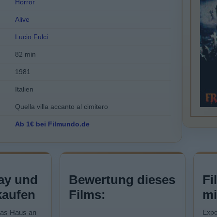
Horror
Alive
Lucio Fulci
82 min
1981
Italien
Quella villa accanto al cimitero
Ab 1€ bei Filmundo.de
ay und
Bewertung dieses
Fi
kaufen
Films:
mi
"Das Haus an
Expo