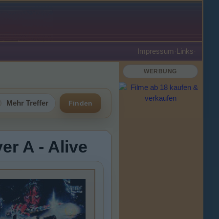
Impressum
·
Links
·
WERBUNG
Mehr Treffer
Finden
r A - Alive