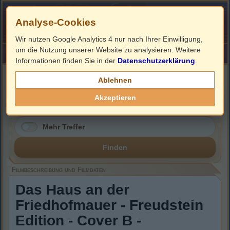
Analyse-Cookies
Wir nutzen Google Analytics 4 nur nach Ihrer Einwilligung,
um die Nutzung unserer Website zu analysieren. Weitere
HOME
Impressum
Links
Informationen finden Sie in der
Datenschutzerklärung
.
Filmbeschreibung, Cover & DVD Infos
Ablehnen
Akzeptieren
Mehr Treffer
Finden
Filmbeschreibung und Filmdaten
Das Haus an der
Friedhofmauer - Freudstein
Edition - Cover B -