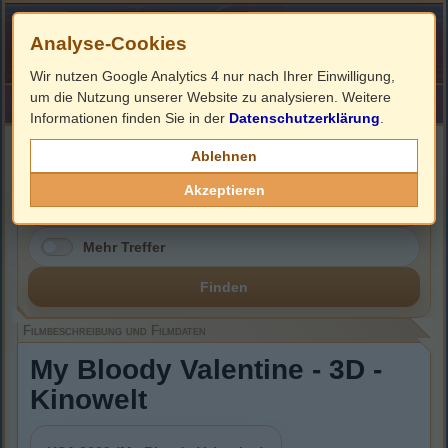
Analyse-Cookies
Wir nutzen Google Analytics 4 nur nach Ihrer Einwilligung,
um die Nutzung unserer Website zu analysieren. Weitere
HOME
Impressum
Links
Informationen finden Sie in der
Datenschutzerklärung
.
Filmbeschreibung, Cover & DVD Infos
Ablehnen
Akzeptieren
Mehr Treffer
Finden
Filmbeschreibung und Filmdaten
My Bloody Valentine - 3D -
Kinowelt