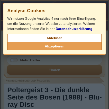
Analyse-Cookies
Wir nutzen Google Analytics 4 nur nach Ihrer Einwilligung,
um die Nutzung unserer Website zu analysieren. Weitere
HOME
Impressum
Links
Informationen finden Sie in der
Datenschutzerklärung
.
Filmbeschreibung, Cover & Blu-ray Infos
Ablehnen
Akzeptieren
Mehr Treffer
Finden
Filmbeschreibung und Filmdaten
Poltergeist 3 - Die dunkle
Seite des Bösen (1988) - Blu-
ray Disc