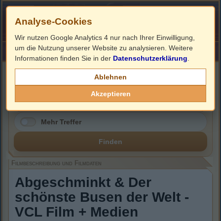
Analyse-Cookies
Wir nutzen Google Analytics 4 nur nach Ihrer Einwilligung,
um die Nutzung unserer Website zu analysieren. Weitere
HOME
Impressum
Links
Informationen finden Sie in der
Datenschutzerklärung
.
Filmbeschreibung, Cover & DVD Infos
Ablehnen
Akzeptieren
Mehr Treffer
Finden
Filmbeschreibung und Filmdaten
Abgeschminkt & Der
schönste Busen der Welt -
VCL Film + Medien