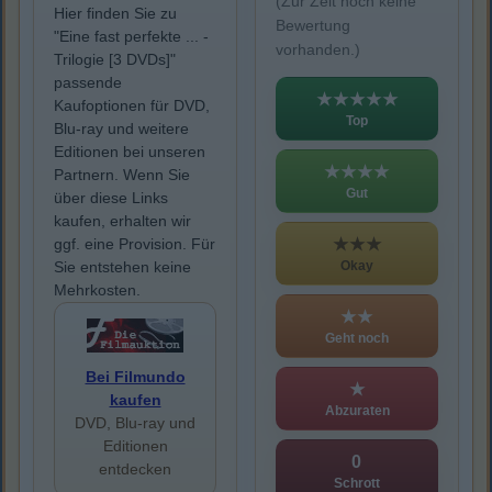
(Zur Zeit noch keine
Hier finden Sie zu
Bewertung
"Eine fast perfekte ... -
vorhanden.)
Trilogie [3 DVDs]"
passende
★★★★★
Kaufoptionen für DVD,
Top
Blu-ray und weitere
Editionen bei unseren
★★★★
Partnern. Wenn Sie
Gut
über diese Links
kaufen, erhalten wir
★★★
ggf. eine Provision. Für
Okay
Sie entstehen keine
Mehrkosten.
★★
Geht noch
Bei Filmundo
★
kaufen
Abzuraten
DVD, Blu-ray und
Editionen
0
entdecken
Schrott