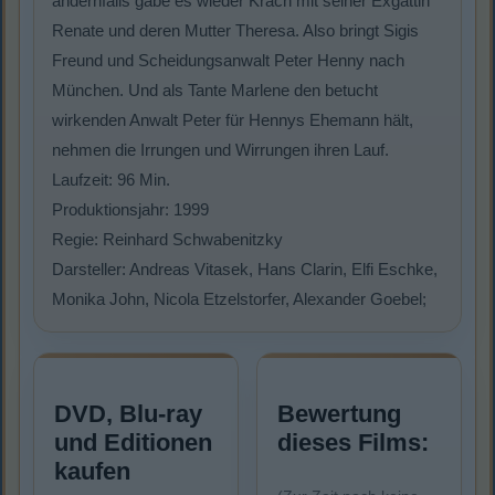
andernfalls gäbe es wieder Krach mit seiner Exgattin
Renate und deren Mutter Theresa. Also bringt Sigis
Freund und Scheidungsanwalt Peter Henny nach
München. Und als Tante Marlene den betucht
wirkenden Anwalt Peter für Hennys Ehemann hält,
nehmen die Irrungen und Wirrungen ihren Lauf.
Laufzeit: 96 Min.
Produktionsjahr: 1999
Regie: Reinhard Schwabenitzky
Darsteller: Andreas Vitasek, Hans Clarin, Elfi Eschke,
Monika John, Nicola Etzelstorfer, Alexander Goebel;
DVD, Blu-ray
Bewertung
und Editionen
dieses Films:
kaufen