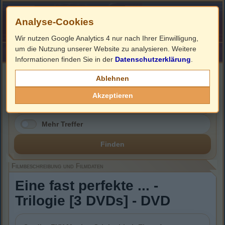
Analyse-Cookies
Wir nutzen Google Analytics 4 nur nach Ihrer Einwilligung,
um die Nutzung unserer Website zu analysieren. Weitere
HOME
Impressum
Links
Informationen finden Sie in der
Datenschutzerklärung
.
Filmbeschreibung, Cover & DVD Infos
Ablehnen
Akzeptieren
Mehr Treffer
Finden
Filmbeschreibung und Filmdaten
Eine fast perfekte ... -
Trilogie [3 DVDs] - DVD