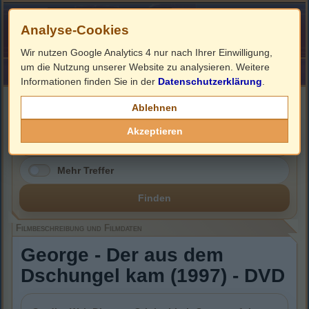
Analyse-Cookies
Wir nutzen Google Analytics 4 nur nach Ihrer Einwilligung,
um die Nutzung unserer Website zu analysieren. Weitere
HOME
Impressum
Links
Informationen finden Sie in der
Datenschutzerklärung
.
Filmbeschreibung, Cover & DVD Infos
Ablehnen
Akzeptieren
Mehr Treffer
Finden
Filmbeschreibung und Filmdaten
George - Der aus dem
Dschungel kam (1997) - DVD