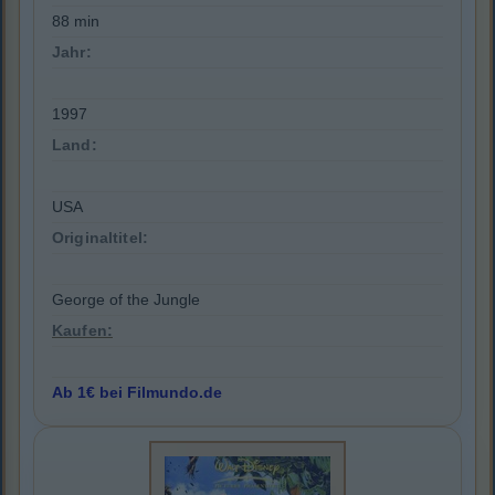
88 min
Jahr:
1997
Land:
USA
Originaltitel:
George of the Jungle
Kaufen:
Ab 1€ bei Filmundo.de