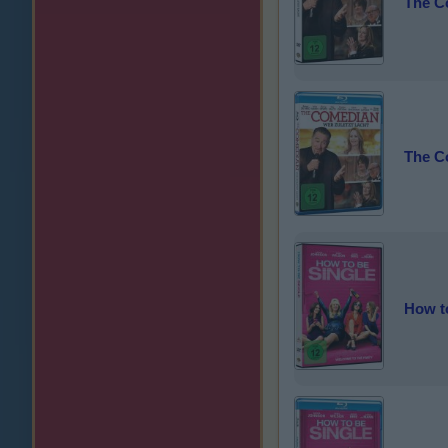
The Co
The Co
How t