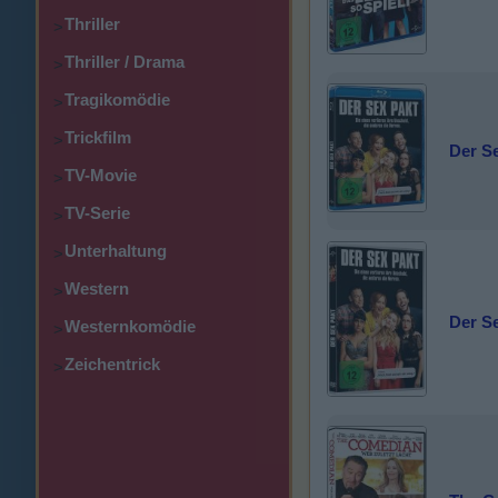
Thriller
>
Thriller / Drama
>
Tragikomödie
>
Trickfilm
>
Der S
TV-Movie
>
TV-Serie
>
Unterhaltung
>
Western
>
Der S
Westernkomödie
>
Zeichentrick
>