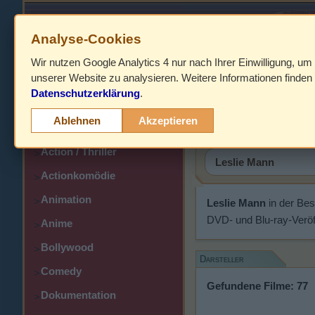
Analyse-Cookies
Wir nutzen Google Analytics 4 nur nach Ihrer Einwilligung, um
HOME
unserer Website zu analysieren. Weitere Informationen finden 
Datenschutzerklärung
.
Abenteuer
Leslie Ma
>
Ablehnen
Akzeptieren
Action
>
Action / Thriller
>
Actionkomödie
>
Animation
>
Leslie Mann
in der Be
DVD- und Blu-ray-Veröf
Anime
>
Bollywood
>
Darsteller
Comedy
>
Gefundene Filme: 77
Dokumentation
>