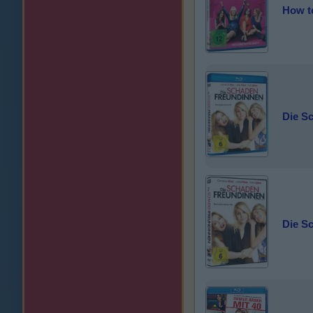
How t
Die S
Die S