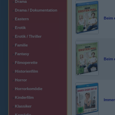
Drama
>
Drama / Dokumentation
>
Beim 
Eastern
>
Erotik
>
Erotik / Thriller
>
Familie
>
Fantasy
>
Beim 
Filmoperette
>
Historienfilm
>
Horror
>
Horrorkomödie
>
Kinderfilm
>
Immer
Klassiker
>
Komödie