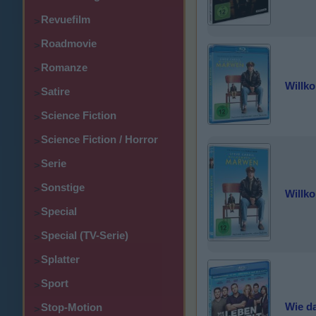
Revuefilm
>
Roadmovie
>
Romanze
>
Willk
Satire
>
Science Fiction
>
Science Fiction / Horror
>
Serie
>
Sonstige
>
Willk
Special
>
Special (TV-Serie)
>
Splatter
>
Sport
>
Wie da
Stop-Motion
>