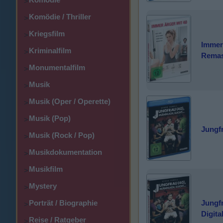
>
Komödie / Thriller
>
Kriegsfilm
>
Immer 
Kriminalfilm
>
Remas
Monumentalfilm
>
Musik
>
Musik (Oper / Operette)
>
Musik (Pop)
>
Jungfr
Musik (Rock / Pop)
>
Musikdokumentation
>
Musikfilm
>
Mystery
>
Porträt / Biographie
Jungfr
>
Digita
Reise / Ratgeber
>