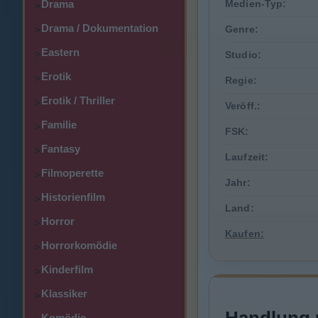
Drama
Medien-Typ:
>
Drama / Dokumentation
Genre:
>
Eastern
>
Studio:
Erotik
>
Regie:
Erotik / Thriller
>
Veröff.:
Familie
>
FSK:
Fantasy
>
Laufzeit:
Filmoperette
>
Jahr:
Historienfilm
>
Land:
Horror
>
Kaufen:
Horrorkomödie
>
Kinderfilm
>
Klassiker
>
Komödie