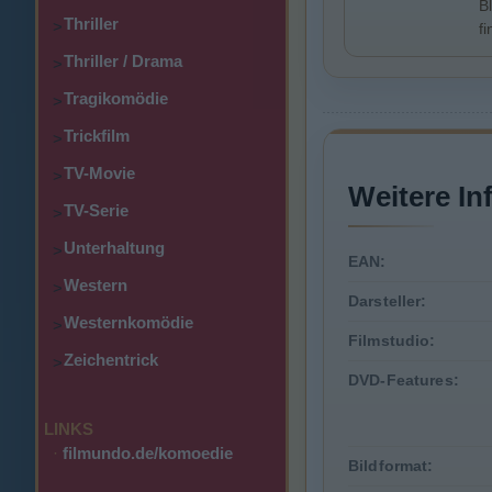
B
Thriller
>
f
Thriller / Drama
>
Tragikomödie
>
Trickfilm
>
TV-Movie
>
Weitere In
TV-Serie
>
Unterhaltung
>
EAN:
Western
>
Darsteller:
Westernkomödie
>
Filmstudio:
Zeichentrick
>
DVD-Features:
LINKS
·
filmundo.de/komoedie
Bildformat: