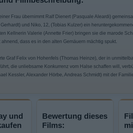
und Filmbeschreibung:
einer Frau übernimmt Ralf Dienert (Pasquale Aleardi) gemeins
a Gerhardt) und Niko, 12, (Tobias Kulzer) ein heruntergekommen
nten Kellnerin Valerie (Annette Frier) bringen sie die marode Sc
 ahnend, dass es in den alten Gemäuern mächtig spukt.
erte Graf Felix von Hohenfels (Thomas Heinze), der in unmittelb
führt, die unliebsame Konkurrenz vom Halse schaffen will, ver
hael Kessler, Alexander Hörbe, Andreas Schmidt) mit der Famil
ay und
Bewertung dieses
Fi
kaufen
Films:
mi