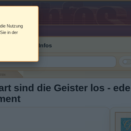
 die Nutzung
Sie in der
 Cover & DVD Infos
aten
rt sind die Geister los - ed
nment