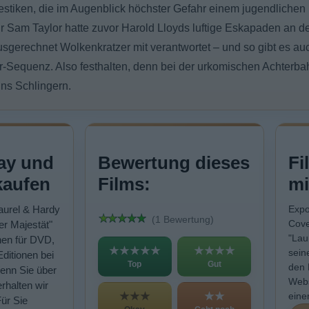
estiken, die im Augenblick höchster Gefahr einem jugendlichen
 Sam Taylor hatte zuvor Harold Lloyds luftige Eskapaden an d
sgerechnet Wolkenkratzer mit verantwortet – und so gibt es auc
r-Sequenz. Also festhalten, denn bei der urkomischen Achterbah
ins Schlingern.
ay und
Bewertung dieses
Fi
kaufen
Films:
mi
Laurel & Hardy
Expo
(1 Bewertung)
Cove
er Majestät"
"Lau
nen für DVD,
★★★★★
★★★★
sein
Editionen bei
Top
Gut
den 
enn Sie über
Webs
rhalten wir
★★★
★★
eine
Für Sie