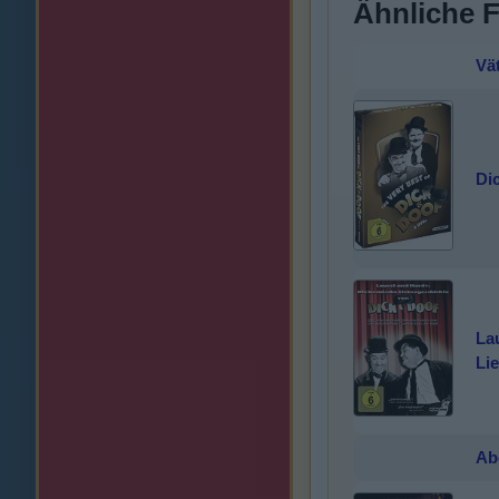
Ähnliche 
Vä
Di
La
Li
Ab