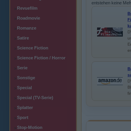
entstehen keine Meh
Revuefilm
>
B
Roadmovie
>
F
k
Romanze
>
D
Satire
u
>
E
Science Fiction
>
e
Science Fiction / Horror
>
Serie
>
B
s
Sonstige
>
D
B
Special
>
f
Special (TV-Serie)
>
Splatter
>
Sport
>
Stop-Motion
>