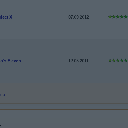
oject X
07.09.2012
to's Eleven
12.05.2011
lme
: