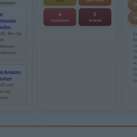
Okay
Geht noch
rkosten.
ei
★
0
ilmundo
Abzuraten
Schrott
aufen
VD, Blu-ray
Co
nd
Fi
ditionen
vo
Fi
ntdecken
We
Au
ei
ei Amazon
Fi
uchen
bl
VD und
lu-ray
inden