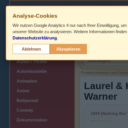
Analyse-Cookies
Wir nutzen Google Analytics 4 nur nach Ihrer Einwilligung, um
HOME
unserer Website zu analysieren. Weitere Informationen finden 
Datenschutzerklärung
.
Abenteuer
>
Filmbeschreibung,
Ablehnen
Akzeptieren
Action
>
Action / Thriller
>
Actionkomödie
>
Filmbeschreibung und Filmd
Animation
>
Laurel & 
Anime
>
Warner
Bollywood
>
Comedy
>
1944 (Nothing But 
Dokumentation
>