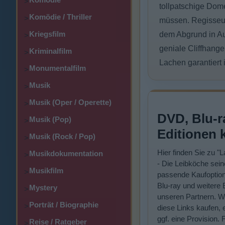
>
tollpatschige Dom
Komödie / Thriller
>
müssen. Regisseur
Kriegsfilm
dem Abgrund in Au
>
geniale Cliffhange
Kriminalfilm
>
Lachen garantiert 
Monumentalfilm
>
Musik
>
Musik (Oper / Operette)
>
DVD, Blu-r
Musik (Pop)
>
Editionen 
Musik (Rock / Pop)
>
Hier finden Sie zu "
Musikdokumentation
>
- Die Leibköche sein
Musikfilm
>
passende Kaufoptio
Blu-ray und weitere 
Mystery
>
unseren Partnern. W
Porträt / Biographie
>
diese Links kaufen, e
ggf. eine Provision. 
Reise / Ratgeber
>