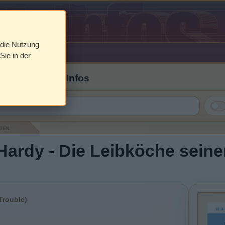
 die Nutzung
Sie in der
 Cover & DVD Infos
aten
Hardy - Die Leibköche seiner
Trouble)