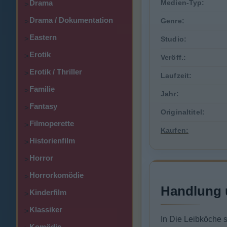
Drama
Medien-Typ:
>
Drama / Dokumentation
Genre:
>
Eastern
>
Studio:
Erotik
>
Veröff.:
Erotik / Thriller
>
Laufzeit:
Familie
>
Jahr:
Fantasy
>
Originaltitel:
Filmoperette
>
Kaufen:
Historienfilm
>
Horror
>
Horrorkomödie
>
Handlung 
Kinderfilm
>
Klassiker
>
In Die Leibköche 
Komödie