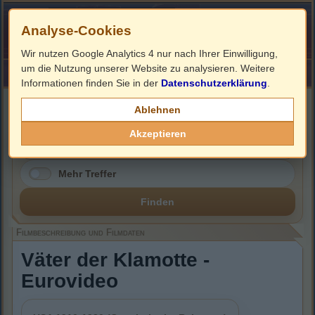
Analyse-Cookies
Wir nutzen Google Analytics 4 nur nach Ihrer Einwilligung,
um die Nutzung unserer Website zu analysieren. Weitere
HOME
Impressum
Links
Informationen finden Sie in der
Datenschutzerklärung
.
Filmbeschreibung, Cover & DVD Infos
Ablehnen
Akzeptieren
Mehr Treffer
Finden
Filmbeschreibung und Filmdaten
Väter der Klamotte -
Eurovideo