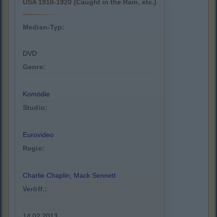
USA 1910-1920 (Caught in the Rain, etc.)
Medien-Typ:
DVD
Genre:
Komödie
Studio:
Eurovideo
Regie:
Charlie Chaplin
,
Mack Sennett
Veröff.:
14.02.2013