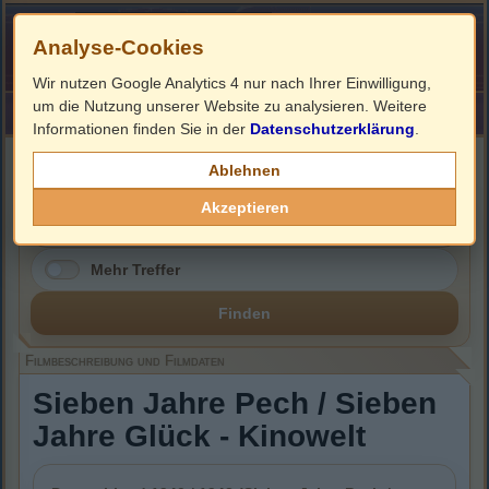
Analyse-Cookies
Wir nutzen Google Analytics 4 nur nach Ihrer Einwilligung,
um die Nutzung unserer Website zu analysieren. Weitere
HOME
Impressum
Links
Informationen finden Sie in der
Datenschutzerklärung
.
Filmbeschreibung, Cover & DVD Infos
Ablehnen
Akzeptieren
Mehr Treffer
Finden
Filmbeschreibung und Filmdaten
Sieben Jahre Pech / Sieben
Jahre Glück - Kinowelt