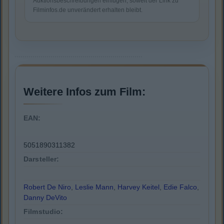
Auktionsbeschreibungen einfügen, soweit der Link zu
Filminfos.de unverändert erhalten bleibt.
Weitere Infos zum Film:
EAN:
5051890311382
Darsteller:
Robert De Niro
,
Leslie Mann
,
Harvey Keitel
,
Edie Falco
,
Danny DeVito
Filmstudio: