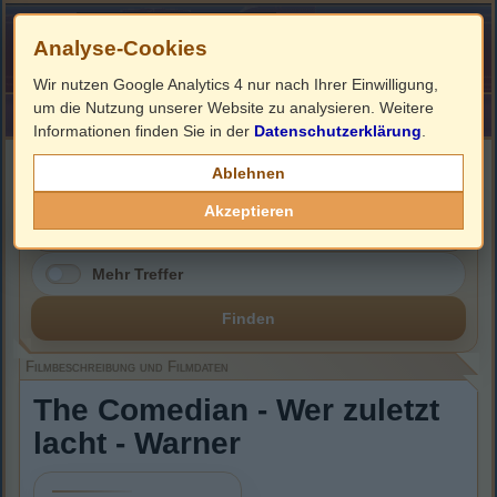
Analyse-Cookies
Wir nutzen Google Analytics 4 nur nach Ihrer Einwilligung,
um die Nutzung unserer Website zu analysieren. Weitere
HOME
Impressum
Links
Informationen finden Sie in der
Datenschutzerklärung
.
Filmbeschreibung, Cover & DVD Infos
Ablehnen
Akzeptieren
Mehr Treffer
Finden
Filmbeschreibung und Filmdaten
The Comedian - Wer zuletzt
lacht - Warner