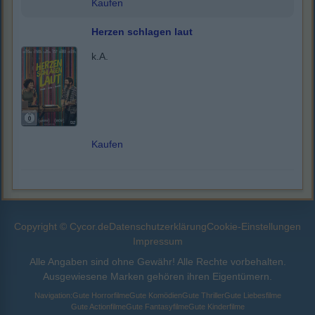
Kaufen
Herzen schlagen laut
k.A.
Kaufen
Copyright © Cycor.de
Datenschutzerklärung
Cookie-Einstellungen
Impressum
Alle Angaben sind ohne Gewähr! Alle Rechte vorbehalten.
Ausgewiesene Marken gehören ihren Eigentümern.
Navigation:
Gute Horrorfilme
Gute Komödien
Gute Thriller
Gute Liebesfilme
Gute Actionfilme
Gute Fantasyfilme
Gute Kinderfilme