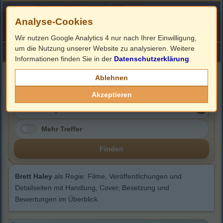
Analyse-Cookies
Wir nutzen Google Analytics 4 nur nach Ihrer Einwilligung,
um die Nutzung unserer Website zu analysieren. Weitere
HOME
Impressum
Links
Informationen finden Sie in der
Datenschutzerklärung
.
Brett Haley
Ablehnen
Akzeptieren
Mehr Treffer
Finden
Brett Haley
als Regie: Filme, Veröffentlichungen und
Detailseiten mit Handlung, Cover, Besetzung und
Bewertungen im Überblick.