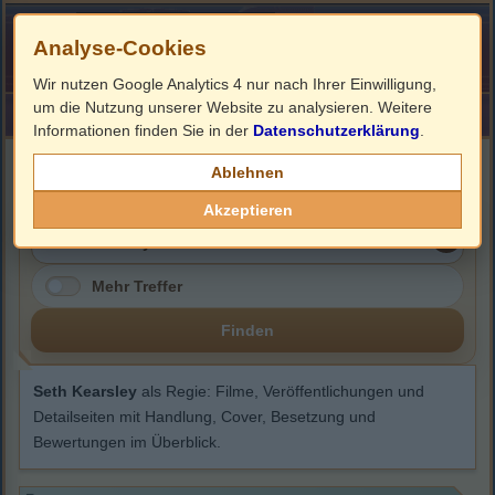
Analyse-Cookies
Wir nutzen Google Analytics 4 nur nach Ihrer Einwilligung,
um die Nutzung unserer Website zu analysieren. Weitere
HOME
Impressum
Links
Informationen finden Sie in der
Datenschutzerklärung
.
Seth Kearsley
Ablehnen
Akzeptieren
Mehr Treffer
Finden
Seth Kearsley
als Regie: Filme, Veröffentlichungen und
Detailseiten mit Handlung, Cover, Besetzung und
Bewertungen im Überblick.