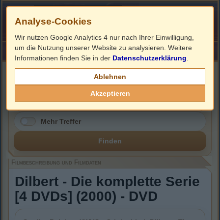
Analyse-Cookies
Wir nutzen Google Analytics 4 nur nach Ihrer Einwilligung,
um die Nutzung unserer Website zu analysieren. Weitere
HOME
Impressum
Links
Informationen finden Sie in der
Datenschutzerklärung
.
Filmbeschreibung, Cover & DVD Infos
Ablehnen
Akzeptieren
Mehr Treffer
Finden
Filmbeschreibung und Filmdaten
Dilbert - Die komplette Serie
[4 DVDs] (2000) - DVD