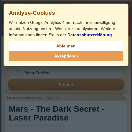
Analyse-Cookies
Wir nutzen Google Analytics 4 nur nach Ihrer Einwilligung,
um die Nutzung unserer Website zu analysieren. Weitere
HOME
Impressum
Links
Informationen finden Sie in der
Datenschutzerklärung
.
Filmbeschreibung, Cover & DVD Infos
Ablehnen
Akzeptieren
Mehr Treffer
Finden
Filmbeschreibung und Filmdaten
Mars - The Dark Secret -
Laser Paradise