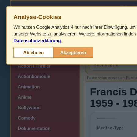
Analyse-Cookies
Wir nutzen Google Analytics 4 nur nach Ihrer Einwilligung, um
HOME
unserer Website zu analysieren. Weitere Informationen finden 
Datenschutzerklärung
.
Abenteuer
>
Filmbeschreibung,
Ablehnen
Akzeptieren
Action
>
Action / Thriller
>
Actionkomödie
>
Filmbeschreibung und Filmd
Animation
>
Francis D
Anime
>
1959 - 198
Bollywood
>
Comedy
>
Medien-Typ:
Dokumentation
>