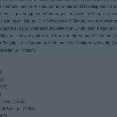
e niemand mehr erreichte. Seine Krimis sind Rätselspiele mit u
berwitzigen Irrungen und Wirrungen, englischem Charme, ein
ärung in letzter Minute. Die Schwarzweiß-Mehrteiler der sechzige
ffhangers ein: Ein Überraschungseffekt am Ende jeder Folge und
Mit den siebziger Jahren kam Farbe in die Krimis. Die Mehrteil
 Einteiler - die Spannung blieb und trotz Konkurrenz lag die Qu
onellen 50 Prozent.
9)
60)
962)
)
hr zwölf (1963)
Fall Salinger (1964)
965)