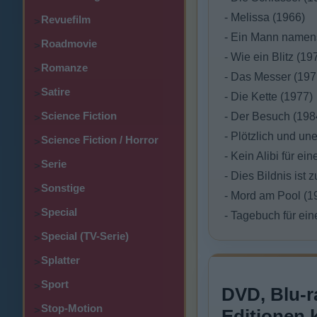
- Melissa (1966)
Revuefilm
>
- Ein Mann namens
Roadmovie
>
- Wie ein Blitz (19
Romanze
>
- Das Messer (197
Satire
>
- Die Kette (1977)
Science Fiction
- Der Besuch (198
>
- Plötzlich und un
Science Fiction / Horror
>
- Kein Alibi für ei
Serie
>
- Dies Bildnis ist
Sonstige
>
- Mord am Pool (1
Special
>
- Tagebuch für ei
Special (TV-Serie)
>
Splatter
>
Sport
>
DVD, Blu-r
Stop-Motion
>
Editionen 