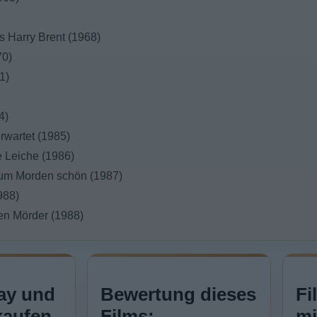
 Harry Brent (1968)
70)
1)
4)
erwartet (1985)
ne Leiche (1986)
 zum Morden schön (1987)
988)
nen Mörder (1988)
ay und
Bewertung dieses
Fi
kaufen
Films:
mi