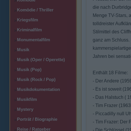
>
die nach Durbridg
Komödie / Thriller
>
Menge TV-Stars, a
Kriegsfilm
>
tolldreister Aufkl
Kriminalfilm
>
Stilmittel des Cli
Monumentalfilm
ganz am Schluss. 
>
kammerspielartiger
Musik
>
Jahren bei sensati
Musik (Oper / Operette)
>
Musik (Pop)
>
Enthält 18 Filme:
Musik (Rock / Pop)
>
- Der Andere (195
- Es ist soweit (19
Musikdokumentation
>
- Das Halstuch ( 1
Musikfilm
>
- Tim Frazer (1963
Mystery
>
- Piccadilly null U
Porträt / Biographie
>
- Tim Frazer: Der 
Reise / Ratgeber
>
- Die Schlüssel (1