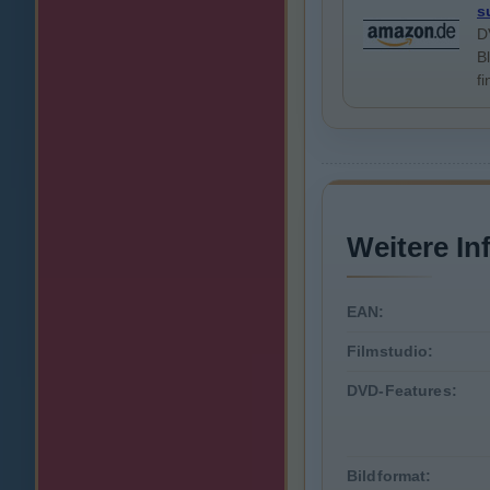
s
D
B
f
Weitere In
EAN:
Filmstudio:
DVD-Features:
Bildformat: