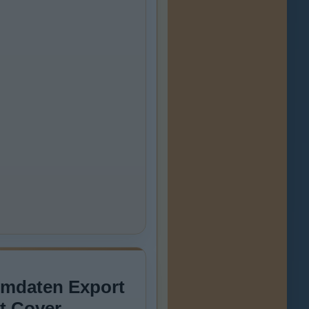
lmdaten Export
t Cover