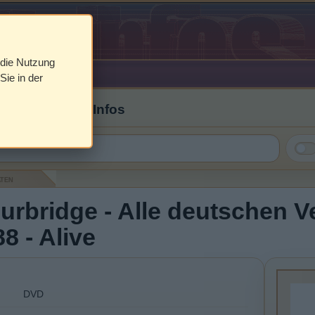
 die Nutzung
Sie in der
 Cover & DVD Infos
aten
urbridge - Alle deutschen 
8 - Alive
DVD