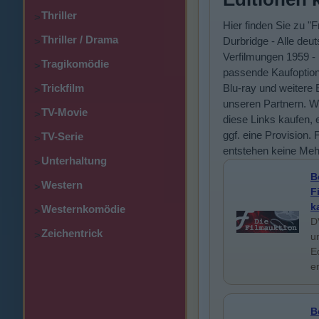
Thriller
>
Hier finden Sie zu "F
Thriller / Drama
Durbridge - Alle deu
>
Verfilmungen 1959 -
Tragikomödie
>
passende Kaufoptio
Trickfilm
Blu-ray und weitere 
>
unseren Partnern. W
TV-Movie
>
diese Links kaufen, e
ggf. eine Provision. 
TV-Serie
>
entstehen keine Meh
Unterhaltung
>
B
Western
>
F
k
Westernkomödie
>
D
Zeichentrick
>
u
E
e
B