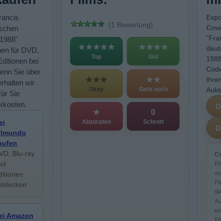
rancis
Expo
(1 Bewertung)
Cove
tschen
"Fra
 1988"
★★★★★
★★★★
deut
nen für DVD,
Top
Gut
1988
Editionen bei
Code
enn Sie über
★★★
★★
Ihre
rhalten wir
Okay
Geht noch
Aukt
Für Sie
rkosten.
★
0
Abzuraten
Schrott
ei
ilmundo
aufen
VD, Blu-ray
Co
nd
Fi
vo
ditionen
Fi
ntdecken
We
Au
ei
ei Amazon
Fi