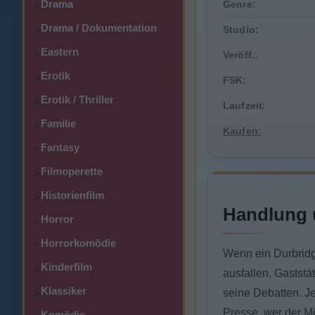
Drama
Genre:
>
Drama / Dokumentation
>
Studio:
Eastern
>
Veröff.:
Erotik
>
FSK:
Erotik / Thriller
>
Laufzeit:
Familie
>
Kaufen:
Fantasy
>
Filmoperette
>
Historienfilm
>
Handlung 
Horror
>
Horrorkomödie
>
Wenn ein Durbridge
Kinderfilm
>
ausfallen, Gastst
Klassiker
>
seine Debatten. Je
Presse, wer der M
Komödie