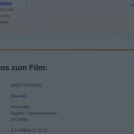
uchen
bl
VD und
lu-ray
inden
fos zum Film:
4031778930202
Alive AG
Kinotrailer
Kapitel- / Szenenanwahl
24 DVDs
4:3 Vollbild (1.33:1)