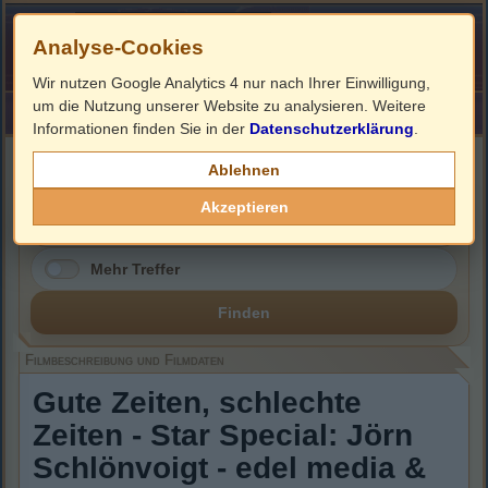
Analyse-Cookies
Wir nutzen Google Analytics 4 nur nach Ihrer Einwilligung,
um die Nutzung unserer Website zu analysieren. Weitere
HOME
Impressum
Links
Informationen finden Sie in der
Datenschutzerklärung
.
Filmbeschreibung, Cover & DVD Infos
Ablehnen
Akzeptieren
Mehr Treffer
Finden
Filmbeschreibung und Filmdaten
Gute Zeiten, schlechte
Zeiten - Star Special: Jörn
Schlönvoigt - edel media &