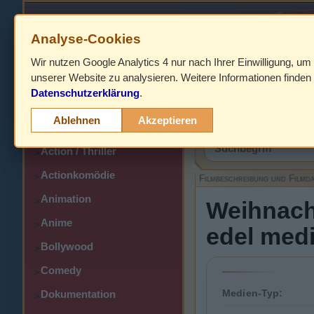
Analyse-Cookies
Wir nutzen Google Analytics 4 nur nach Ihrer Einwilligung, um
HOME
unserer Website zu analysieren. Weitere Informationen finden 
Datenschutzerklärung
.
Abenteuer
>
Filmbeschreibung,
Ablehnen
Akzeptieren
Action
>
Action / Thriller
>
Actionkomödie
>
Filmbeschreibung und Filmd
Animation
>
Weihnacht
Anime
>
edel medi
Bollywood
>
Comedy
>
Medien-Typ:
Dokumentation
>