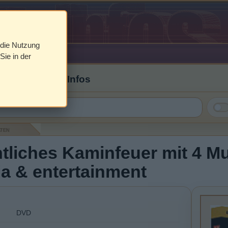
 die Nutzung
Sie in der
 Cover & DVD Infos
aten
liches Kaminfeuer mit 4 Mu
a & entertainment
DVD