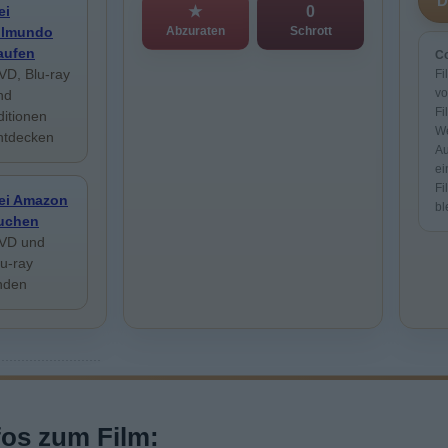
ei
★
0
ilmundo
Abzuraten
Schrott
aufen
Co
VD, Blu-ray
Fi
vo
nd
Fi
ditionen
We
ntdecken
Au
ei
Fi
ei Amazon
bl
uchen
VD und
lu-ray
inden
fos zum Film: