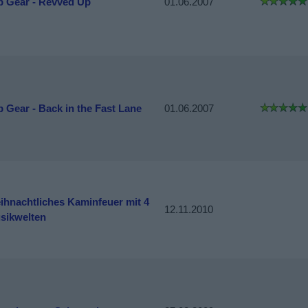
p Gear - Revved Up
01.06.2007
p Gear - Back in the Fast Lane
01.06.2007
ihnachtliches Kaminfeuer mit 4
12.11.2010
sikwelten