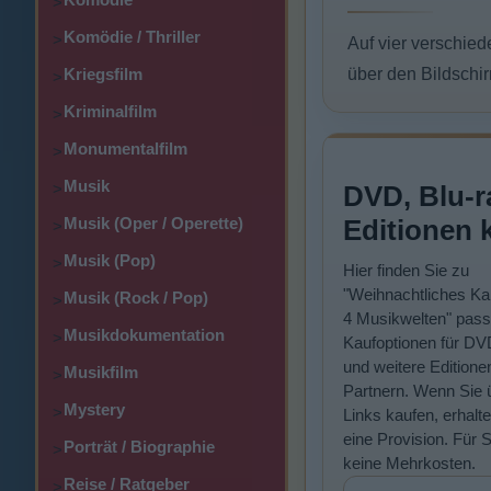
>
Komödie / Thriller
>
Auf vier verschie
über den Bildschi
Kriegsfilm
>
Kriminalfilm
>
Monumentalfilm
>
Musik
DVD, Blu-r
>
Editionen 
Musik (Oper / Operette)
>
Musik (Pop)
>
Hier finden Sie zu
"Weihnachtliches Ka
Musik (Rock / Pop)
>
4 Musikwelten" pas
Musikdokumentation
>
Kaufoptionen für DV
und weitere Editione
Musikfilm
>
Partnern. Wenn Sie 
Mystery
>
Links kaufen, erhalte
eine Provision. Für 
Porträt / Biographie
>
keine Mehrkosten.
Reise / Ratgeber
>