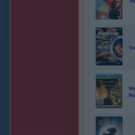
To
To
We
Mu