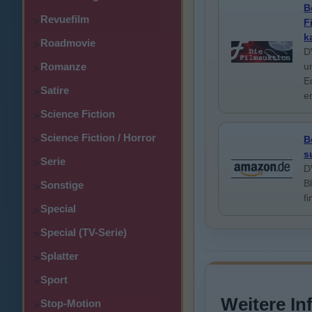
B
Revuefilm
>
F
k
Roadmovie
>
D
u
Romanze
>
E
Satire
>
e
Science Fiction
>
Science Fiction / Horror
B
>
s
Serie
>
D
B
Sonstige
>
f
Special
>
Special (TV-Serie)
>
Splatter
>
Sport
>
Weitere In
Stop-Motion
>