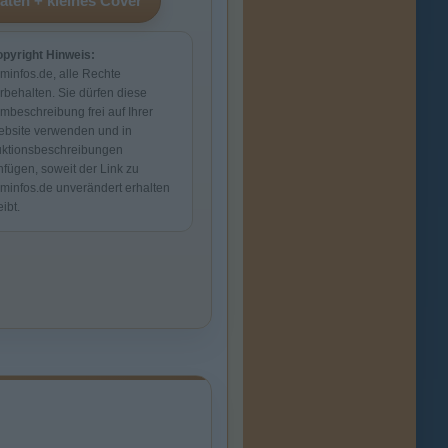
pyright Hinweis:
lminfos.de, alle Rechte
rbehalten. Sie dürfen diese
lmbeschreibung frei auf Ihrer
bsite verwenden und in
ktionsbeschreibungen
nfügen, soweit der Link zu
lminfos.de unverändert erhalten
eibt.