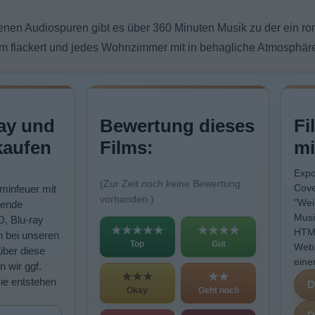
denen Audiospuren gibt es über 360 Minuten Musik zu der ein r
rm flackert und jedes Wohnzimmer mit in behagliche Atmosphäre
ay und
Bewertung dieses
Fi
kaufen
Films:
mi
Expo
(Zur Zeit noch keine Bewertung
Cove
minfeuer mit
vorhanden.)
"Wei
sende
Musi
D, Blu-ray
★★★★★
★★★★
HTML
n bei unseren
Top
Gut
Webs
über diese
eine
n wir ggf.
★★★
★★
Sie entstehen
Okay
Geht noch