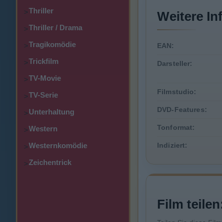
Thriller
>
Weitere In
Thriller / Drama
>
Tragikomödie
>
EAN:
Trickfilm
>
Darsteller:
TV-Movie
>
Filmstudio:
TV-Serie
>
DVD-Features:
Unterhaltung
>
Tonformat:
Western
>
Westernkomödie
Indiziert:
>
Zeichentrick
>
Film teilen