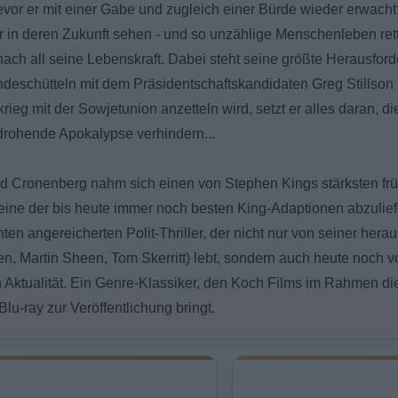
vor er mit einer Gabe und zugleich einer Bürde wieder erwacht:
 in deren Zukunft sehen - und so unzählige Menschenleben ret
ch all seine Lebenskraft. Dabei steht seine größte Herausford
deschütteln mit dem Präsidentschaftskandidaten Greg Stillson 
rieg mit der Sowjetunion anzetteln wird, setzt er alles daran, 
 drohende Apokalypse verhindern...
id Cronenberg nahm sich einen von Stephen Kings stärksten f
ine der bis heute immer noch besten King-Adaptionen abzuliefe
en angereicherten Polit-Thriller, der nicht nur von seiner he
n, Martin Sheen, Tom Skerritt) lebt, sondern auch heute noch v
n Aktualität. Ein Genre-Klassiker, den Koch Films im Rahmen d
Blu-ray zur Veröffentlichung bringt.