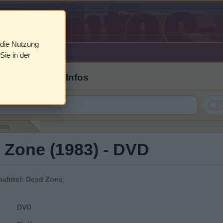
 die Nutzung
Sie in der
 Cover & DVD Infos
aten
 Zone (1983) - DVD
naltitel: Dead Zone
DVD