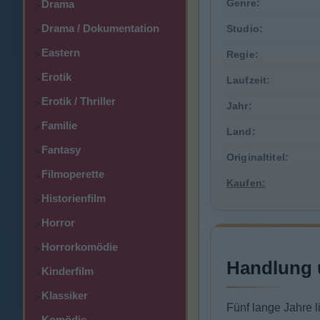
Genre:
Drama
>
Drama / Dokumentation
Studio:
>
Eastern
>
Regie:
Erotik
>
Laufzeit:
Erotik / Thriller
>
Jahr:
Familie
>
Land:
Fantasy
>
Originaltitel:
Filmoperette
>
Kaufen:
Historienfilm
>
Horror
>
Horrorkomödie
>
Handlung 
Kinderfilm
>
Klassiker
>
Fünf lange Jahre 
Komödie