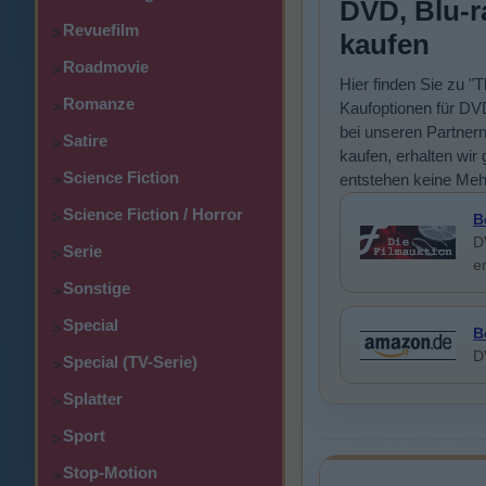
DVD, Blu-r
Revuefilm
>
kaufen
Roadmovie
>
Hier finden Sie zu 
Romanze
>
Kaufoptionen für DVD
bei unseren Partner
Satire
>
kaufen, erhalten wir 
Science Fiction
entstehen keine Meh
>
Science Fiction / Horror
>
B
D
Serie
>
e
Sonstige
>
Special
>
B
D
Special (TV-Serie)
>
Splatter
>
Sport
>
Stop-Motion
>