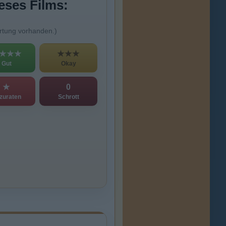
eses Films:
rtung vorhanden.)
★★★
★★★
Gut
Okay
★
0
zuraten
Schrott