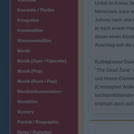
>
Unfall im Koma, be
Komödie / Thriller
>
Menschen, kann er
Johnny nach und na
Kriegsfilm
>
er nach einem Hän
Kriminalfilm
>
dieser einen Atomk
Monumentalfilm
>
Anschlag soll die
Musik
>
Musik (Oper / Operette)
>
Kultregisseur Dav
"The Dead Zone" e
Musik (Pop)
>
und Horror-Element
Musik (Rock / Pop)
>
(Christopher Walke
Musikdokumentation
>
furchteinflößende
Musikfilm
>
erstmals auch auf 
Mystery
>
Porträt / Biographie
>
Reise / Ratgeber
>