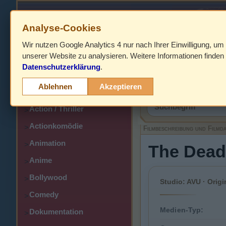
Analyse-Cookies
Wir nutzen Google Analytics 4 nur nach Ihrer Einwilligung, um
HOME
unserer Website zu analysieren. Weitere Informationen finden 
Datenschutzerklärung
.
Abenteuer
>
Filmbeschreibung,
Ablehnen
Akzeptieren
Action
>
Action / Thriller
>
Actionkomödie
>
Filmbeschreibung und Filmd
Animation
>
The Dead
Anime
>
Bollywood
>
Studio: AVU · Origi
Comedy
>
Medien-Typ:
Dokumentation
>