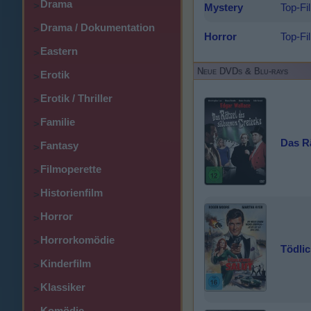
Drama
>
Mystery
Top-Fi
Drama / Dokumentation
>
Horror
Top-Fi
Eastern
>
Neue DVDs & Blu-rays
Erotik
>
Erotik / Thriller
>
Familie
>
Das Rä
Fantasy
>
Filmoperette
>
Historienfilm
>
Horror
>
Horrorkomödie
>
Tödlic
Kinderfilm
>
Klassiker
>
Komödie