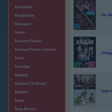
Revuefilm
>
Die W
Roadmovie
>
Romanze
>
Satire
>
Science Fiction
>
Science Fiction / Horror
>
Arlin
Serie
>
Sonstige
>
Special
>
Special (TV-Serie)
>
Soko 
Splatter
>
Sport
>
Stop-Motion
>