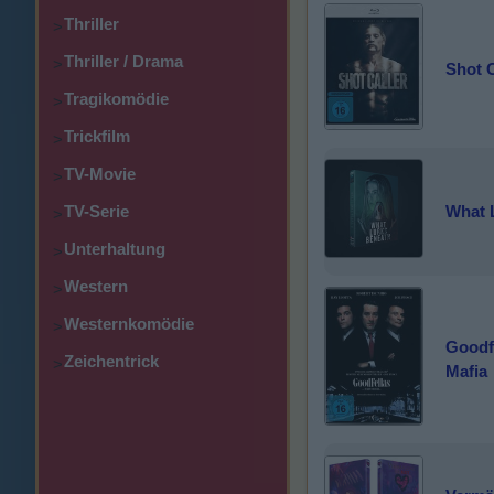
Thriller
>
Thriller / Drama
>
Shot C
Tragikomödie
>
Trickfilm
>
TV-Movie
>
What 
TV-Serie
>
Unterhaltung
>
Western
>
Westernkomödie
>
Goodfe
Zeichentrick
>
Mafia