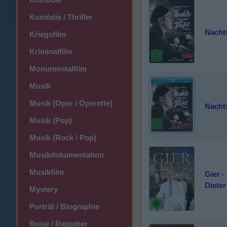
>
Komödie / Thriller
>
Nacht
Kriegsfilm
>
Kriminalfilm
>
Monumentalfilm
>
Musik
>
Musik (Oper / Operette)
>
Nacht
Musik (Pop)
>
Musik (Rock / Pop)
>
Musikdokumentation
>
Musikfilm
>
Gier -
Diete
Mystery
>
Porträt / Biographie
>
Reise / Ratgeber
>