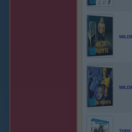
WILD
WILD
THRIL