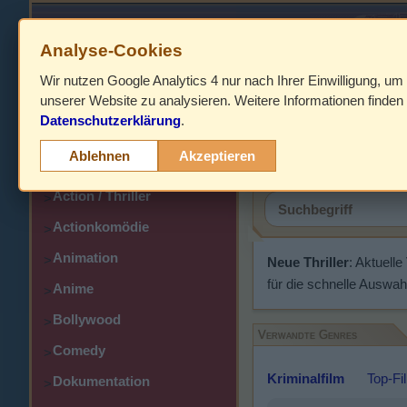
Analyse-Cookies
Wir nutzen Google Analytics 4 nur nach Ihrer Einwilligung, um
HOME
unserer Website zu analysieren. Weitere Informationen finden 
Datenschutzerklärung
.
Abenteuer
Thriller
>
Ablehnen
Akzeptieren
Action
>
Action / Thriller
>
Actionkomödie
>
Animation
>
Neue Thriller
: Aktuell
für die schnelle Auswah
Anime
>
Bollywood
>
Verwandte Genres
Comedy
>
Kriminalfilm
Top-Fi
Dokumentation
>