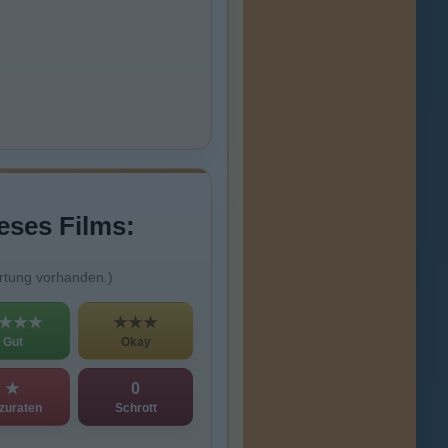
eses Films:
rtung vorhanden.)
★★★
★★★
Gut
Okay
★
0
zuraten
Schrott