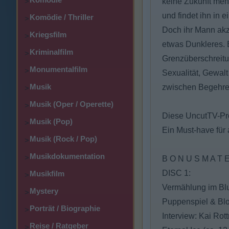
>
keine Zukunft mehr
und findet ihn in 
Komödie / Thriller
>
Doch ihr Mann akze
Kriegsfilm
>
etwas Dunkleres. E
Kriminalfilm
>
Grenzüberschreitun
Monumentalfilm
>
Sexualität, Gewalt
Musik
zwischen Begehren 
>
Musik (Oper / Operette)
>
Diese UncutTV-Prod
Musik (Pop)
>
Ein Must-have für
Musik (Rock / Pop)
>
Musikdokumentation
>
B O N U S M A T E
DISC 1:
Musikfilm
>
Vermählung im Blut
Mystery
>
Puppenspiel & Blo
Porträt / Biographie
>
Interview: Kai Ro
Reise / Ratgeber
>