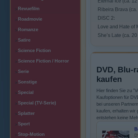
Eternal Ice (ca. 12
Revuefilm
>
Ribeira Brava (ca.
DISC 2:
Roadmovie
>
Love and Hate of 
Romanze
>
She’s Late (ca. 20
Satire
>
Science Fiction
>
Science Fiction / Horror
>
DVD, Blu-r
Serie
>
kaufen
Sonstige
>
Hier finden Sie zu "
Special
>
Kaufoptionen für DVD
Special (TV-Serie)
>
bei unseren Partner
kaufen, erhalten wir 
Splatter
>
entstehen keine Meh
Sport
>
B
Stop-Motion
>
D