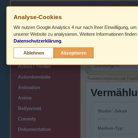
Analyse-Cookies
Wir nutzen Google Analytics 4 nur nach Ihrer Einwilligung, um
HOME
unserer Website zu analysieren. Weitere Informationen finden 
Datenschutzerklärung
.
Abenteuer
>
Filmbeschreibung,
Ablehnen
Akzeptieren
Action
>
Action / Thriller
>
Actionkomödie
>
Filmbeschreibung und Filmd
Animation
>
Vermählun
Anime
>
Bollywood
>
Studio: Jakob
Comedy
>
Medien-Typ:
Dokumentation
>