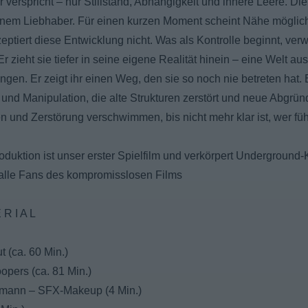
 verspricht – nur Stillstand, Abhängigkeit und innere Leere. D
einem Liebhaber. Für einen kurzen Moment scheint Nähe möglich, 
ptiert diese Entwicklung nicht. Was als Kontrolle beginnt, ver
r zieht sie tiefer in seine eigene Realität hinein – eine Welt a
gen. Er zeigt ihr einen Weg, den sie so noch nie betreten hat.
 und Manipulation, die alte Strukturen zerstört und neue Abgrün
und Zerstörung verschwimmen, bis nicht mehr klar ist, wer führ
uktion ist unser erster Spielfilm und verkörpert Underground-K
 alle Fans des kompromisslosen Films
 R I A L
 (ca. 60 Min.)
opers (ca. 81 Min.)
ttmann – SFX-Makeup (4 Min.)