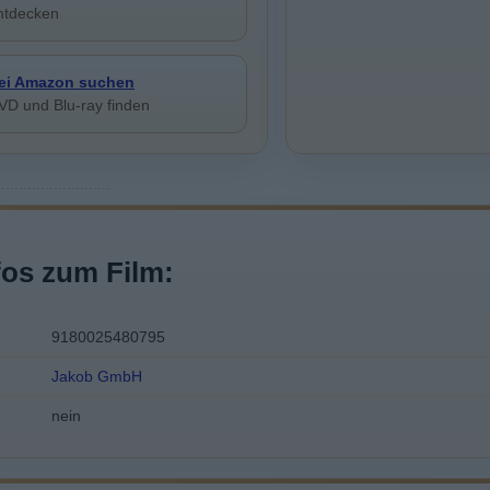
ntdecken
ei Amazon suchen
VD und Blu-ray finden
fos zum Film:
9180025480795
Jakob GmbH
nein