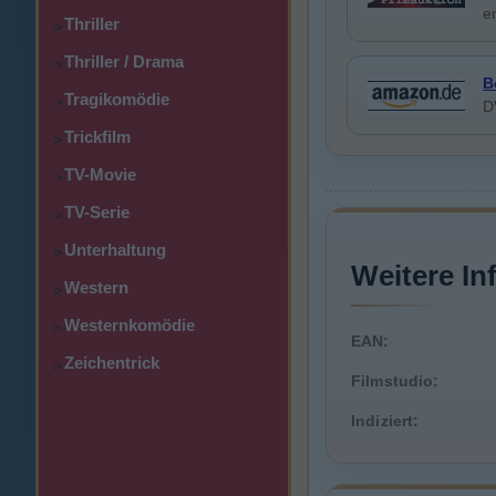
e
Thriller
>
Thriller / Drama
>
B
Tragikomödie
>
D
Trickfilm
>
TV-Movie
>
TV-Serie
>
Unterhaltung
>
Weitere In
Western
>
Westernkomödie
>
EAN:
Zeichentrick
>
Filmstudio:
Indiziert: