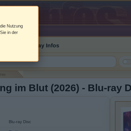
 die Nutzung
Sie in der
 Cover & Blu-ray Infos
aten
g im Blut (2026) - Blu-ray 
Blu-ray Disc