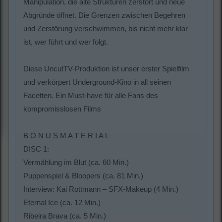
Manipulation, die alte Strukturen zerstört und neue
Abgründe öffnet. Die Grenzen zwischen Begehren
und Zerstörung verschwimmen, bis nicht mehr klar
ist, wer führt und wer folgt.
Diese UncutTV-Produktion ist unser erster Spielfilm
und verkörpert Underground-Kino in all seinen
Facetten. Ein Must-have für alle Fans des
kompromisslosen Films
B O N U S M A T E R I A L
DISC 1:
Vermählung im Blut (ca. 60 Min.)
Puppenspiel & Bloopers (ca. 81 Min.)
Interview: Kai Rottmann – SFX-Makeup (4 Min.)
Eternal Ice (ca. 12 Min.)
Ribeira Brava (ca. 5 Min.)