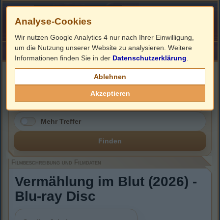
Analyse-Cookies
Wir nutzen Google Analytics 4 nur nach Ihrer Einwilligung,
um die Nutzung unserer Website zu analysieren. Weitere
HOME
Impressum
Links
Informationen finden Sie in der
Datenschutzerklärung
.
Filmbeschreibung, Cover & Blu-ray Infos
Ablehnen
Akzeptieren
Mehr Treffer
Finden
Filmbeschreibung und Filmdaten
Vermählung im Blut (2026) -
Blu-ray Disc