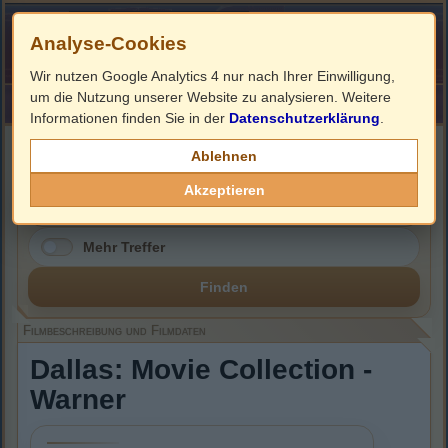
Analyse-Cookies
Wir nutzen Google Analytics 4 nur nach Ihrer Einwilligung,
um die Nutzung unserer Website zu analysieren. Weitere
HOME
Impressum
Links
Informationen finden Sie in der
Datenschutzerklärung
.
Filmbeschreibung, Cover & DVD Infos
Ablehnen
Akzeptieren
Mehr Treffer
Finden
Filmbeschreibung und Filmdaten
Dallas: Movie Collection -
Warner