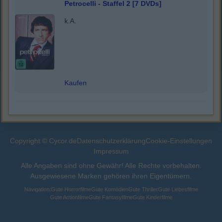
Petrocelli - Staffel 2 [7 DVDs]
k.A.
Kaufen
Copyright © Cycor.de
Datenschutzerklärung
Cookie-Einstellungen
Impressum
Alle Angaben sind ohne Gewähr! Alle Rechte vorbehalten.
Ausgewiesene Marken gehören ihren Eigentümern.
Navigation:
Gute Horrorfilme
Gute Komödien
Gute Thriller
Gute Liebesfilme
Gute Actionfilme
Gute Fantasyfilme
Gute Kinderfilme