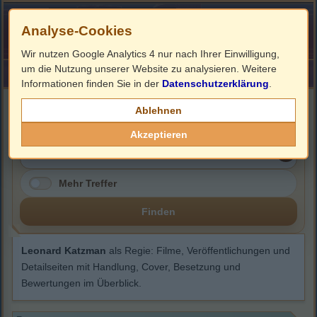
Analyse-Cookies
Wir nutzen Google Analytics 4 nur nach Ihrer Einwilligung,
um die Nutzung unserer Website zu analysieren. Weitere
HOME
Impressum
Links
Informationen finden Sie in der
Datenschutzerklärung
.
Leonard Katzman
Ablehnen
Akzeptieren
Mehr Treffer
Finden
Leonard Katzman
als Regie: Filme, Veröffentlichungen und
Detailseiten mit Handlung, Cover, Besetzung und
Bewertungen im Überblick.