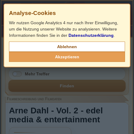
Analyse-Cookies
Wir nutzen Google Analytics 4 nur nach Ihrer Einwilligung,
um die Nutzung unserer Website zu analysieren. Weitere
HOME
Impressum
Links
Informationen finden Sie in der
Datenschutzerklärung
.
Filmbeschreibung, Cover & DVD Infos
Ablehnen
Akzeptieren
Mehr Treffer
Finden
Filmbeschreibung und Filmdaten
Arne Dahl - Vol. 2 - edel
media & entertainment