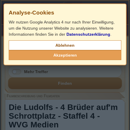
Analyse-Cookies
Wir nutzen Google Analytics 4 nur nach Ihrer Einwilligung,
um die Nutzung unserer Website zu analysieren. Weitere
HOME
Impressum
Links
Informationen finden Sie in der
Datenschutzerklärung
.
Filmbeschreibung, Cover & DVD Infos
Ablehnen
Akzeptieren
Mehr Treffer
Finden
Filmbeschreibung und Filmdaten
Die Ludolfs - 4 Brüder auf'm
Schrottplatz - Staffel 4 -
WVG Medien