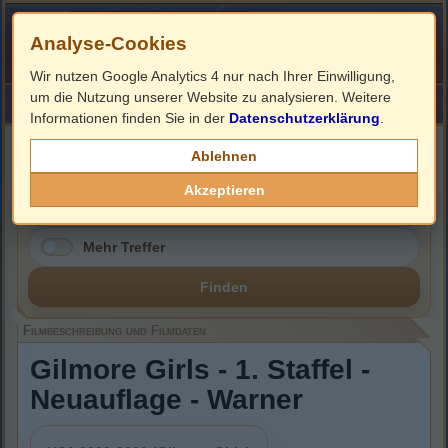
Analyse-Cookies
Wir nutzen Google Analytics 4 nur nach Ihrer Einwilligung,
um die Nutzung unserer Website zu analysieren. Weitere
HOME
Impressum
Links
Informationen finden Sie in der
Datenschutzerklärung
.
Filmbeschreibung, Cover & DVD Infos
Ablehnen
Akzeptieren
Mehr Treffer
Finden
Filmbeschreibung und Filmdaten
Gilmore Girls - 1. Staffel -
Neuauflage - Warner