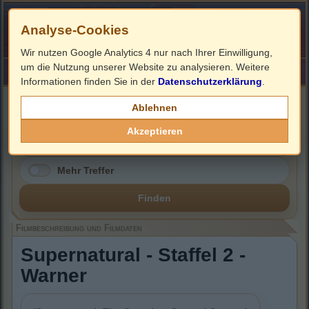
Analyse-Cookies
Wir nutzen Google Analytics 4 nur nach Ihrer Einwilligung,
um die Nutzung unserer Website zu analysieren. Weitere
HOME
Impressum
Links
Informationen finden Sie in der
Datenschutzerklärung
.
Filmbeschreibung, Cover & DVD Infos
Ablehnen
Akzeptieren
Mehr Treffer
Finden
Filmbeschreibung und Filmdaten
Supernatural - Staffel 2 -
Warner