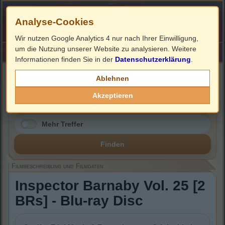
Analyse-Cookies
Wir nutzen Google Analytics 4 nur nach Ihrer Einwilligung,
um die Nutzung unserer Website zu analysieren. Weitere
HOME
Impressum
Links
Informationen finden Sie in der
Datenschutzerklärung
.
Filmbeschreibung, Cover & Blu-ray Infos
Ablehnen
Akzeptieren
Mehr Treffer
Finden
Filmbeschreibung und Filmdaten
Inspector Barnaby Vol. 25 [2
BRs] - Blu-ray Disc