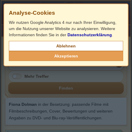
Analyse-Cookies
Wir nutzen Google Analytics 4 nur nach Ihrer Einwilligung,
um die Nutzung unserer Website zu analysieren. Weitere
HOME
Impressum
Links
Informationen finden Sie in der
Datenschutzerklärung
.
Fiona Dolman
Ablehnen
Akzeptieren
Mehr Treffer
Finden
Fiona Dolman
in der Besetzung: passende Filme mit
Filmbeschreibungen, Cover, Bewertungen und weiteren
Angaben zu DVD- und Blu-ray-Veröffentlichungen.