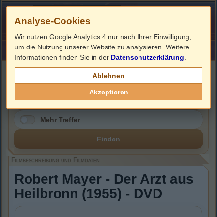
Analyse-Cookies
Wir nutzen Google Analytics 4 nur nach Ihrer Einwilligung,
um die Nutzung unserer Website zu analysieren. Weitere
HOME
Impressum
Links
Informationen finden Sie in der
Datenschutzerklärung
.
Filmbeschreibung, Cover & DVD Infos
Ablehnen
Akzeptieren
Mehr Treffer
Finden
Filmbeschreibung und Filmdaten
Robert Mayer - Der Arzt aus
Heilbronn (1955) - DVD