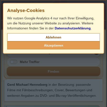
Analyse-Cookies
Wir nutzen Google Analytics 4 nur nach Ihrer Einwilligung,
um die Nutzung unserer Website zu analysieren. Weitere
HOME
Impressum
Links
Informationen finden Sie in der
Datenschutzerklärung
.
Gerd Michael Henneberg
Ablehnen
Akzeptieren
Mehr Treffer
Finden
Gerd Michael Henneberg
in der Besetzung: passende
Filme mit Filmbeschreibungen, Cover, Bewertungen und
weiteren Angaben zu DVD- und Blu-ray-Veröffentlichungen.