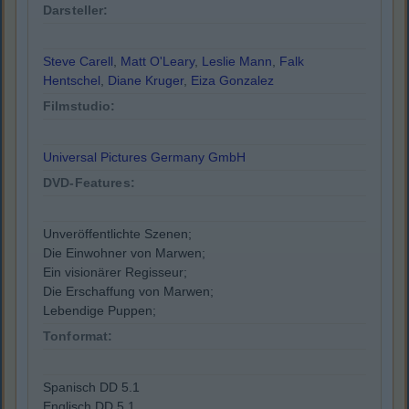
Darsteller:
Steve Carell
,
Matt O'Leary
,
Leslie Mann
,
Falk
Hentschel
,
Diane Kruger
,
Eiza Gonzalez
Filmstudio:
Universal Pictures Germany GmbH
DVD-Features:
Unveröffentlichte Szenen;
Die Einwohner von Marwen;
Ein visionärer Regisseur;
Die Erschaffung von Marwen;
Lebendige Puppen;
Tonformat:
Spanisch DD 5.1
Englisch DD 5.1