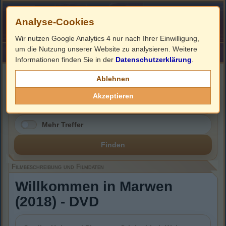
Analyse-Cookies
Wir nutzen Google Analytics 4 nur nach Ihrer Einwilligung,
um die Nutzung unserer Website zu analysieren. Weitere
HOME
Impressum
Links
Informationen finden Sie in der
Datenschutzerklärung
.
Filmbeschreibung, Cover & DVD Infos
Ablehnen
Akzeptieren
Mehr Treffer
Finden
Filmbeschreibung und Filmdaten
Willkommen in Marwen
(2018) - DVD