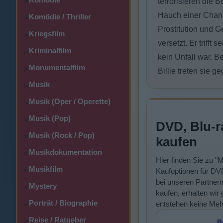
>
terrorisieren die 
Hauch einer Chanc
Komödie / Thriller
>
Prostitution und G
Kriegsfilm
>
versetzt. Er trifft
Kriminalfilm
>
kein Unfall war. 
Monumentalfilm
>
Billie treten sie 
Musik
>
Musik (Oper / Operette)
>
Musik (Pop)
>
DVD, Blu-r
Musik (Rock / Pop)
>
kaufen
Musikdokumentation
>
Hier finden Sie zu "
Musikfilm
>
Kaufoptionen für DVD
bei unseren Partner
Mystery
>
kaufen, erhalten wir 
Porträt / Biographie
entstehen keine Meh
>
Reise / Ratgeber
>
B