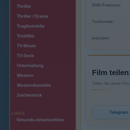
DVD-Features:
Thriller
>
Thriller / Drama
>
Tonformat:
Tragikomödie
>
Trickfilm
>
Indiziert:
TV-Movie
>
TV-Serie
>
Unterhaltung
>
Film teilen
Western
>
Teilen Sie diese Fil
Westernkomödie
>
Zeichentrick
>
Telegram
LINKS
·
filmundo.de/actionfilme