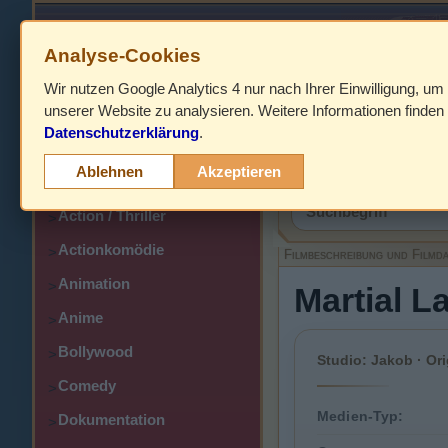
Analyse-Cookies
Wir nutzen Google Analytics 4 nur nach Ihrer Einwilligung, um
HOME
unserer Website zu analysieren. Weitere Informationen finden 
Datenschutzerklärung
.
Abenteuer
>
Filmbeschreibung,
Ablehnen
Akzeptieren
Action
>
Action / Thriller
>
Actionkomödie
>
Filmbeschreibung und Filmd
Animation
>
Martial L
Anime
>
Bollywood
>
Studio: Jakob · Ori
Comedy
>
Medien-Typ:
Dokumentation
>