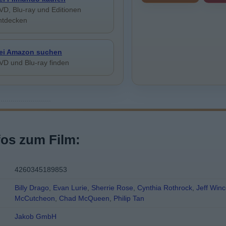
VD, Blu-ray und Editionen
ntdecken
ei Amazon suchen
VD und Blu-ray finden
fos zum Film:
4260345189853
Billy Drago
,
Evan Lurie
,
Sherrie Rose
,
Cynthia Rothrock
,
Jeff Winc
McCutcheon
,
Chad McQueen
,
Philip Tan
Jakob GmbH