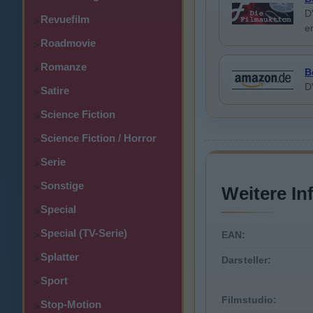
D
Revuefilm
>
e
Roadmovie
>
Romanze
>
B
D
Satire
>
Science Fiction
>
Science Fiction / Horror
>
Serie
>
Sonstige
>
Weitere In
Special
>
Special (TV-Serie)
>
EAN:
Splatter
>
Darsteller:
Sport
>
Filmstudio:
Stop-Motion
>