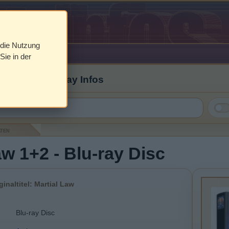
 die Nutzung
Sie in der
 Cover & Blu-ray Infos
aten
aw 1+2 - Blu-ray Disc
ginaltitel: Martial Law
Blu-ray Disc