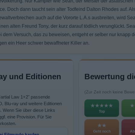
Bevölkerung. Nur Kämpfer wie Sean, der Meister der asiatische
e. Doch dann taucht sein alter Todfeind Dalton Rhodes auf. Al
ewaltverbrechen auch auf die Vororte L.A.s ausbreiten, wird Sean
 seinen alten Freund Tony, der kurz darauf tödlich verunglückt. Sea
Bei dem Versuch, das zu beweisen, entgeht er selber nur knapp
gegen ein Heer schwer bewaffneter Killer an.
ay und Editionen
Bewertung di
(Zur Zeit noch keine Bewe
Martial Law 1+2" passende
, Blu-ray und weitere Editionen
★★★★★
★
n. Wenn Sie über diese Links
Top
ggf. eine Provision. Für Sie
rkosten.
★★
Geht noch
Ab
ei Filmundo kaufen