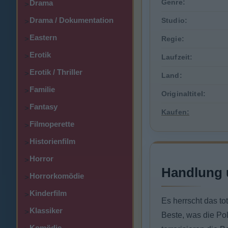
Genre:
Drama
>
Drama / Dokumentation
Studio:
>
Eastern
>
Regie:
Erotik
>
Laufzeit:
Erotik / Thriller
>
Land:
Familie
>
Originaltitel:
Fantasy
>
Kaufen:
Filmoperette
>
Historienfilm
>
Horror
>
Handlung 
Horrorkomödie
>
Kinderfilm
>
Es herrscht das t
Klassiker
>
Beste, was die Pol
Komödie