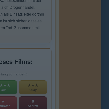
n Kampftechniken, hat den
s sich Drogenhandel,
 als Einsatzleiter dorthin
n ist sich sicher, dass es
 dem Tod. Zusammen mit
eses Films:
rtung vorhanden.)
★★★
★★★
Gut
Okay
★
0
zuraten
Schrott