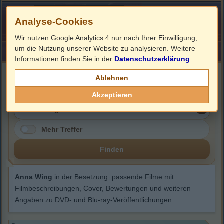
Analyse-Cookies
Wir nutzen Google Analytics 4 nur nach Ihrer Einwilligung,
um die Nutzung unserer Website zu analysieren. Weitere
HOME
Impressum
Links
Informationen finden Sie in der
Datenschutzerklärung
.
Anna Wing
Ablehnen
Akzeptieren
Mehr Treffer
Finden
Anna Wing
in der Besetzung: passende Filme mit
Filmbeschreibungen, Cover, Bewertungen und weiteren
Angaben zu DVD- und Blu-ray-Veröffentlichungen.