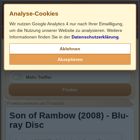
Analyse-Cookies
Wir nutzen Google Analytics 4 nur nach Ihrer Einwilligung,
um die Nutzung unserer Website zu analysieren. Weitere
HOME
Impressum
Links
Informationen finden Sie in der
Datenschutzerklärung
.
Filmbeschreibung, Cover & Blu-ray Infos
Ablehnen
Akzeptieren
Mehr Treffer
Finden
Filmbeschreibung und Filmdaten
Son of Rambow (2008) - Blu-
ray Disc