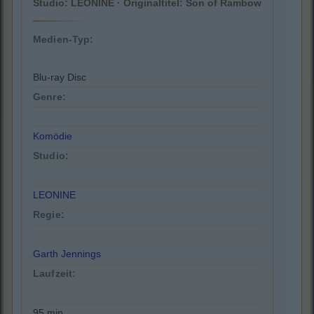
Studio: LEONINE · Originaltitel: Son of Rambow
Medien-Typ:
Blu-ray Disc
Genre:
Komödie
Studio:
LEONINE
Regie:
Garth Jennings
Laufzeit:
95 min