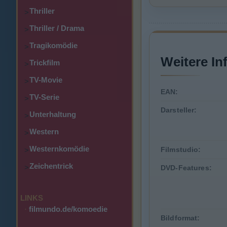
Thriller
>
Thriller / Drama
>
Tragikomödie
>
Weitere In
Trickfilm
>
TV-Movie
>
EAN:
TV-Serie
>
Darsteller:
Unterhaltung
>
Western
>
Westernkomödie
Filmstudio:
>
Zeichentrick
>
DVD-Features:
LINKS
·
filmundo.de/komoedie
Bildformat: