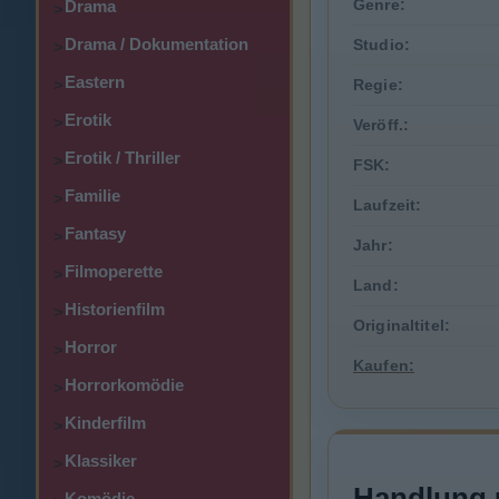
Genre:
Drama
>
Drama / Dokumentation
Studio:
>
Eastern
>
Regie:
Erotik
>
Veröff.:
Erotik / Thriller
>
FSK:
Familie
>
Laufzeit:
Fantasy
>
Jahr:
Filmoperette
>
Land:
Historienfilm
>
Originaltitel:
Horror
>
Kaufen:
Horrorkomödie
>
Kinderfilm
>
Klassiker
>
Handlung 
Komödie