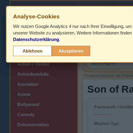
Analyse-Cookies
Wir nutzen Google Analytics 4 nur nach Ihrer Einwilligung, um
HOME
unserer Website zu analysieren. Weitere Informationen finden 
Datenschutzerklärung
.
Abenteuer
>
Filmbeschreibung,
Ablehnen
Akzeptieren
Action
>
Action / Thriller
>
Actionkomödie
>
Filmbeschreibung und Filmd
Animation
>
Son of R
Anime
>
Bollywood
>
Frankreich / Großb
Comedy
>
Medien-Typ:
Dokumentation
>