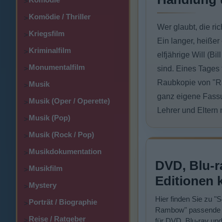
>
Komödie / Thriller
>
Wer glaubt, die ri
Kriegsfilm
>
Ein langer, heiße
Kriminalfilm
>
elfjährige Will (Bi
Monumentalfilm
>
sind. Eines Tages 
Raubkopie von "Ram
Musik
>
ganz eigene Fassu
Musik (Oper / Operette)
>
Lehrer und Eltern 
Musik (Pop)
>
Musik (Rock / Pop)
>
Musikdokumentation
>
DVD, Blu-r
Musikfilm
>
Editionen 
Mystery
>
Hier finden Sie zu "S
Porträt / Biographie
>
Rambow" passende 
Reise / Ratgeber
>
für DVD, Blu-ray und