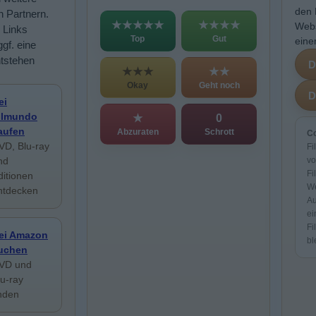
den 
n Partnern.
★★★★★
★★★★
Webs
 Links
Top
Gut
eine
ggf. eine
ntstehen
★★★
★★
Okay
Geht noch
ei
ilmundo
★
0
aufen
Abzuraten
Schrott
Co
VD, Blu-ray
Fi
nd
vo
Fi
ditionen
We
ntdecken
Au
ei
Fi
ei Amazon
bl
uchen
VD und
lu-ray
inden