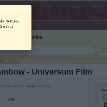
 die Nutzung
Sie in der
 Cover & DVD Infos
aten
ambow - Universum Film
ritannien 2007 (Son of Rambow)
DVD