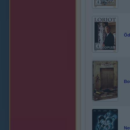
Öd
Bot
Ne