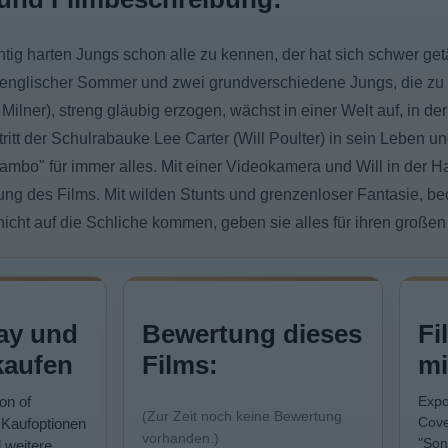
chtig harten Jungs schon alle zu kennen, der hat sich schwer get
r englischer Sommer und zwei grundverschiedene Jungs, die z
ll Milner), streng gläubig erzogen, wächst in einer Welt auf, in 
tritt der Schulrabauke Lee Carter (Will Poulter) in sein Leben un
bo" für immer alles. Mit einer Videokamera und Will in der Ha
ng des Films. Mit wilden Stunts und grenzenloser Fantasie, be
nicht auf die Schliche kommen, geben sie alles für ihren große
ay und
Bewertung dieses
Fi
kaufen
Films:
mi
on of
Expo
(Zur Zeit noch keine Bewertung
Cove
Kaufoptionen
vorhanden.)
"Son
 weitere