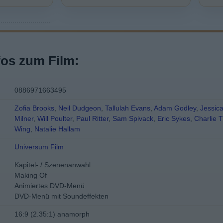
fos zum Film:
0886971663495
Zofia Brooks
,
Neil Dudgeon
,
Tallulah Evans
,
Adam Godley
,
Jessic
Milner
,
Will Poulter
,
Paul Ritter
,
Sam Spivack
,
Eric Sykes
,
Charlie T
Wing
,
Natalie Hallam
Universum Film
Kapitel- / Szenenanwahl
Making Of
Animiertes DVD-Menü
DVD-Menü mit Soundeffekten
16:9 (2.35:1) anamorph