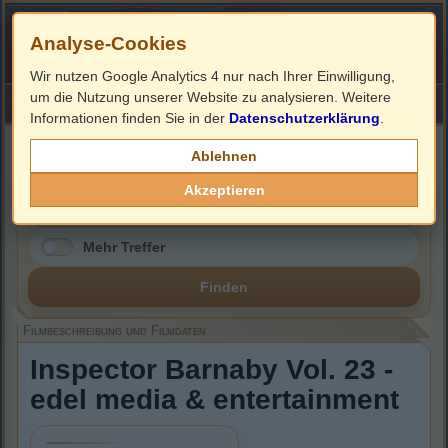
Analyse-Cookies
Wir nutzen Google Analytics 4 nur nach Ihrer Einwilligung,
um die Nutzung unserer Website zu analysieren. Weitere
HOME
Impressum
Links
Informationen finden Sie in der
Datenschutzerklärung
.
Filmbeschreibung, Cover & Blu-ray Infos
Ablehnen
Akzeptieren
Mehr Treffer
Finden
Filmbeschreibung und Filmdaten
Inspector Barnaby Vol. 23 -
edel media & entertainment