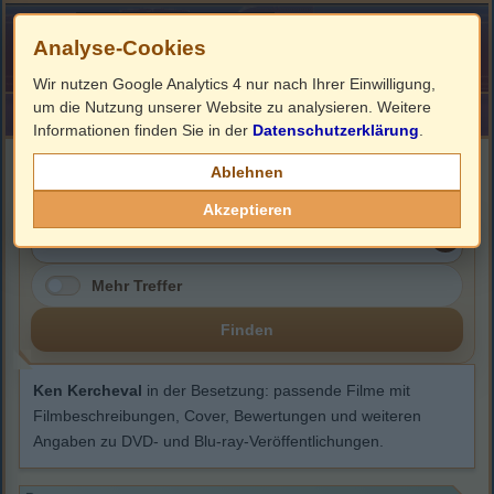
Analyse-Cookies
Wir nutzen Google Analytics 4 nur nach Ihrer Einwilligung,
um die Nutzung unserer Website zu analysieren. Weitere
HOME
Impressum
Links
Informationen finden Sie in der
Datenschutzerklärung
.
Ken Kercheval
Ablehnen
Akzeptieren
Mehr Treffer
Finden
Ken Kercheval
in der Besetzung: passende Filme mit
Filmbeschreibungen, Cover, Bewertungen und weiteren
Angaben zu DVD- und Blu-ray-Veröffentlichungen.