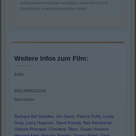
Auktionsbeschreibungen einfügen, soweit der Link zu
Filminfos.de unverändert erhalten bleibt.
Weitere Infos zum Film:
EAN:
5051890018229
Darsteller:
Barbara Bel Geddes
,
Jim Davis
,
Patrick Duffy
,
Linda
Gray
,
Larry Hagman
,
Steve Kanaly
,
Ken Kercheval
,
Victoria Principal
,
Charlene Tilton
,
Susan Howard
,
Howard Keel
,
Priscilla Presley
,
Donna Reed
,
Dack