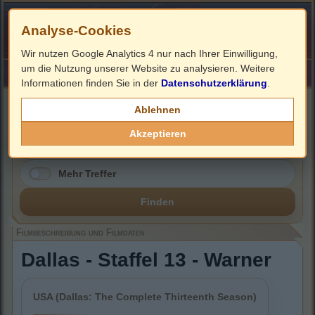
Analyse-Cookies
Wir nutzen Google Analytics 4 nur nach Ihrer Einwilligung,
um die Nutzung unserer Website zu analysieren. Weitere
HOME
Impressum
Links
Informationen finden Sie in der
Datenschutzerklärung
.
Filmbeschreibung, Cover & DVD Infos
Ablehnen
Akzeptieren
Mehr Treffer
Finden
Filmbeschreibung und Filmdaten
Dallas - Staffel 13 - Warner
USA (Dallas: The Complete Thirteenth Season)