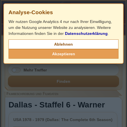
Analyse-Cookies
Wir nutzen Google Analytics 4 nur nach Ihrer Einwilligung,
um die Nutzung unserer Website zu analysieren. Weitere
HOME
Impressum
Links
Informationen finden Sie in der
Datenschutzerklärung
.
Filmbeschreibung, Cover & DVD Infos
Ablehnen
Akzeptieren
Mehr Treffer
Finden
Filmbeschreibung und Filmdaten
Dallas - Staffel 6 - Warner
USA 1978 - 1979 (Dallas: The Complete 6th Season)