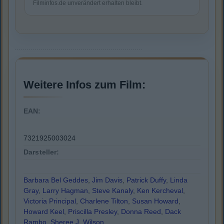
Filminfos.de unverändert erhalten bleibt.
Weitere Infos zum Film:
EAN:
7321925003024
Darsteller:
Barbara Bel Geddes
,
Jim Davis
,
Patrick Duffy
,
Linda
Gray
,
Larry Hagman
,
Steve Kanaly
,
Ken Kercheval
,
Victoria Principal
,
Charlene Tilton
,
Susan Howard
,
Howard Keel
,
Priscilla Presley
,
Donna Reed
,
Dack
Rambo
,
Sheree J. Wilson